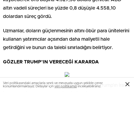
altın vadeli süreçleri ise yüzde 0,8 düşüşle 4.558,10
dolardan süreç gördü.
Uzmanlar, doların güçlenmesinin altını öbür para ünitelerini
kullanan yatırımcılar açısından daha maliyetli hale
getirdiğini ve bunun da talebi sınırladığını belirtiyor.
GÖZLER TRUMP’IN VERECEĞİ KARARDA
Veri politikasındaki amaçlarla sınırlı ve mevzuata uygun şekilde çerez
Piyasalarda dikkatler, ABD Başkanı Donald Trump’ın İran
konumlandırmaktayız. Detaylar için
veri politikamızı
inceleyebilirsiniz.
ile ateşkesin uzatılmasına yönelik önerilen muahede
hakkında vereceği karara çevrildi. Trump, cuma günü
yaptığı açıklamada bahse ait kararını kısa müddet
içerisinde açıklayacağını duyurdu.
Ancak diplomatik kaynaklar, tarafların uyuşmazlığın