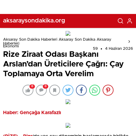
aksaraysondakika.org
Aksaray Son Dakika Haberleri Aksaray Son Dakika Aksaray
Haberleri
Ekonomi
59
4 Haziran 2026
Rize Ziraat Odası Başkanı
Arslan’dan Üreticilere Çağrı: Çay
Toplamaya Orta Verelim
0
0
Haber: Gençağa Karafazlı