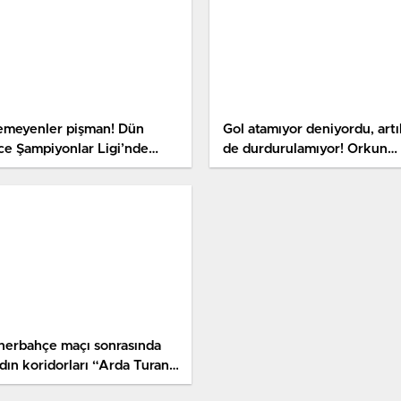
lemeyenler pişman! Dün
Gol atamıyor deniyordu, artı
ce Şampiyonlar Ligi’nde
de durdurulamıyor! Orkun
ler oldu neler
Kökçü’den son 5 maçta 5 go
nerbahçe maçı sonrasında
dın koridorları “Arda Turan”
leriyle inledi