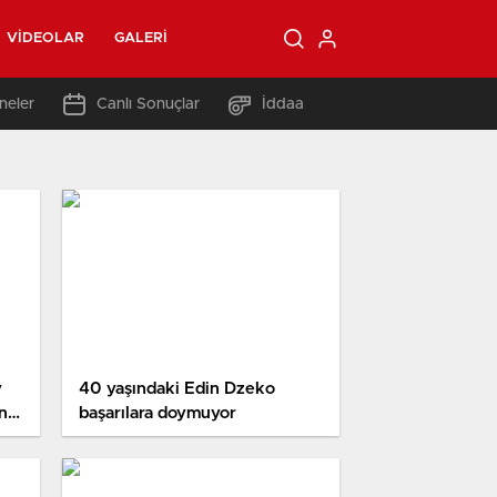
VIDEOLAR
GALERI
neler
Canlı Sonuçlar
İddaa
y
40 yaşındaki Edin Dzeko
na
başarılara doymuyor