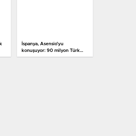
k
İspanya, Asensio’yu
konuşuyor: 90 milyon Türk
l
şaşkına döndü