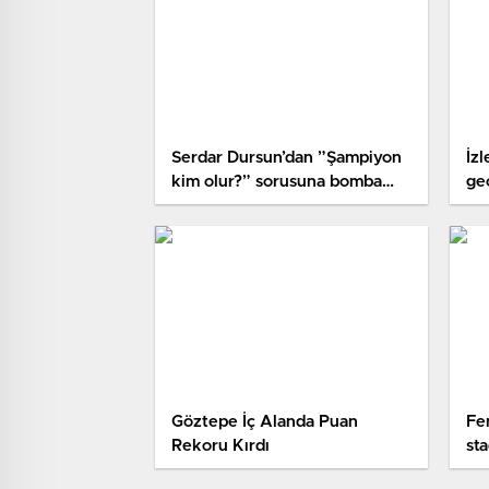
Serdar Dursun’dan ”Şampiyon
İz
kim olur?” sorusuna bomba
ge
yanıt
ne
Göztepe İç Alanda Puan
Fe
Rekoru Kırdı
sta
ses