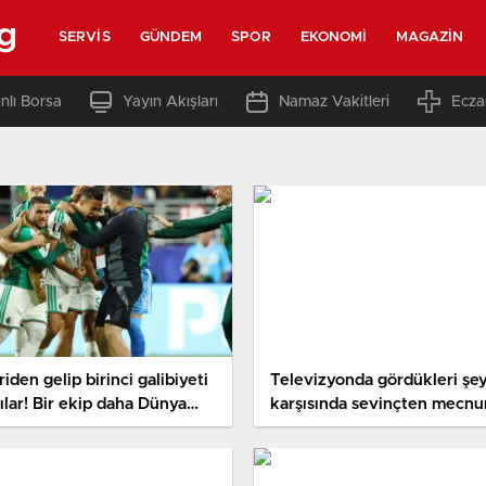
g
SERVIS
GÜNDEM
SPOR
EKONOMI
MAGAZIN
nlı Borsa
Yayın Akışları
Namaz Vakitleri
Ecza
iden gelip birinci galibiyeti
Televizyonda gördükleri şe
ılar! Bir ekip daha Dünya
karşısında sevinçten mecnu
pası’na veda etti
döndüler