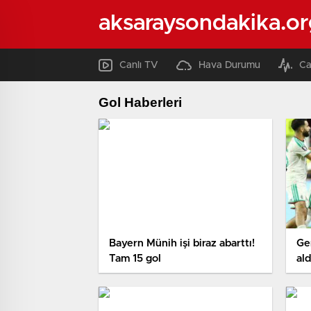
aksaraysondakika.or
Canlı TV
Hava Durumu
Ca
Gol Haberleri
Bayern Münih işi biraz abarttı!
Ger
Tam 15 gol
ald
Ku