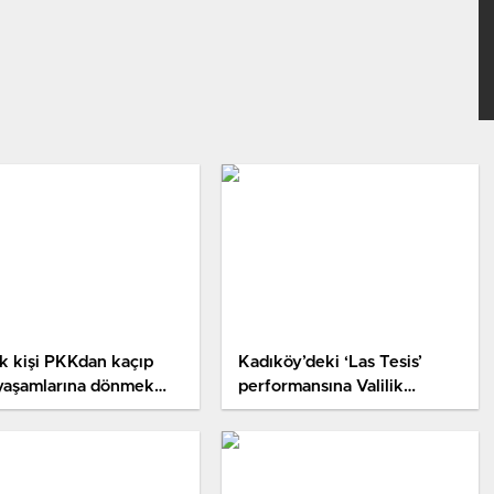
k kişi PKKdan kaçıp
Kadıköy’deki ‘Las Tesis’
 yaşamlarına dönmek
performansına Valilik
or
açıklaması: Suç oluşturan
slogan attılar