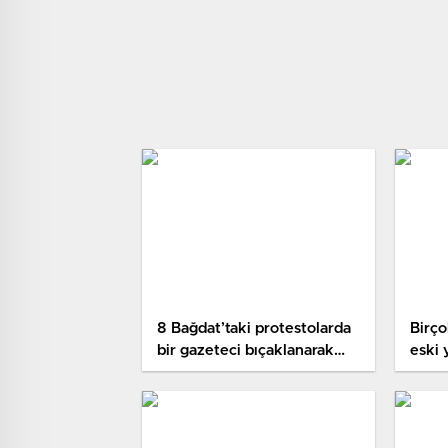
8 Bağdat’taki protestolarda
Birço
bir gazeteci bıçaklanarak
eski
öldürüldü
istiy