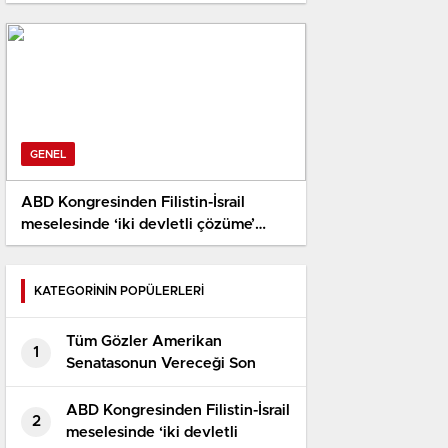
GENEL
ABD Kongresinden Filistin-İsrail
meselesinde ‘iki devletli çözüme’
destek tasarısı
KATEGORİNİN POPÜLERLERİ
Tüm Gözler Amerikan
1
Senatasonun Vereceği Son
Kararda
ABD Kongresinden Filistin-İsrail
2
meselesinde ‘iki devletli