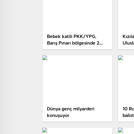
Bebek katili PKK/YPG,
Kızıl
Barış Pınarı bölgesinde 2
Ulusl
ayda 45 masum sivili katletti
Kızıl
Dünya genç milyarderi
10 Ru
konuşuyor
balis
karş
siste