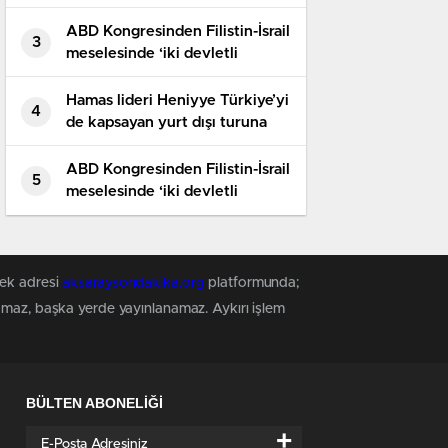
çözüme’ destek
ABD Kongresinden Filistin-İsrail
3
meselesinde ‘iki devletli
çözüme’ destek tasarısı
Hamas lideri Heniyye Türkiye’yi
4
de kapsayan yurt dışı turuna
çıkıyor
ABD Kongresinden Filistin-İsrail
5
meselesinde ‘iki devletli
çözüme’ destek tasarısı
tek adresi
aksaraysondakika.org
platformunda;
namaz, başka yerde yayınlanamaz. Aykırı işlem
BÜLTEN ABONELİĞİ
+