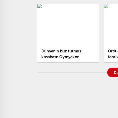
Dünyanın buz tutmuş
Ordud
kasabası: Oymyakon
fabri
Da