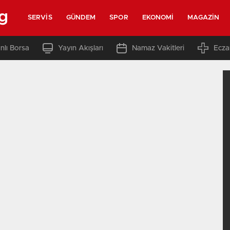
g
SERVIS
GÜNDEM
SPOR
EKONOMI
MAGAZIN
nlı Borsa
Yayın Akışları
Namaz Vakitleri
Ecza