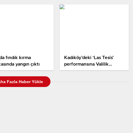
tasarısı
a fındık kırma
Kadıköy’deki ‘Las Tesis’
kasında yangın çıktı
performansına Valilik
açıklaması: Suç oluşturan
slogan attılar
ha Fazla Haber Yükle