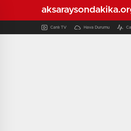
aksaraysondakika.or
Canlı TV
Hava Durumu
Ca