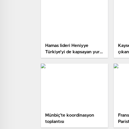
Hamas lideri Heniyye
Kayse
Türkiye’yi de kapsayan yurt
çıkan
dışı turuna çıkıyor
kard
Münbiç’te koordinasyon
Frans
toplantısı
Paris