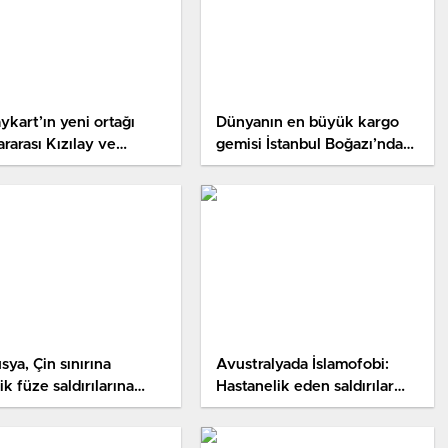
aykart’ın yeni ortağı
Dünyanın en büyük kargo
ararası Kızılay ve
gemisi İstanbul Boğazı’ndan
haç Dernekleri
geçti
sya, Çin sınırına
Avustralyada İslamofobi:
tik füze saldırılarına
Hastanelik eden saldırılar
ı hava savunma
arttı
mleri kurdu