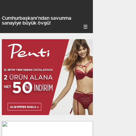
Cumhurbaşkanı’ndan savunma
sanayiye büyük övgü!