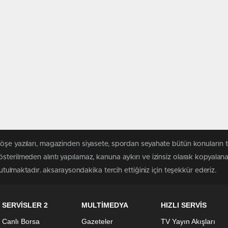
köşe yazıları, magazinden siyasete, spordan seyahate bütün konuların 
sterilmeden alıntı yapılamaz, kanuna aykırı ve izinsiz olarak kopyala
tutulmaktadır. aksaraysondakika tercih ettiğiniz için teşekkür ederiz.
SERVİSLER 2
MULTİMEDYA
HIZLI SERVİS
Canlı Borsa
Gazeteler
TV Yayın Akışları