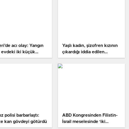
ri’de acı olay: Yangın
Yaşlı kadın, şizofren kızının
 evdeki iki küçük
çıkardığı iddia edilen
eş öldü
yangında öldü
ız polisi barbarlaştı:
ABD Kongresinden Filistin-
te kan gövdeyi götürdü
İsrail meselesinde ‘iki
devletli çözüme’ destek