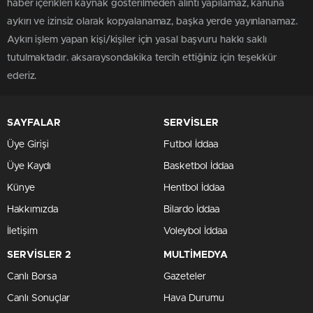
haber içerikleri kaynak gösterilmeden alıntı yapılamaz, kanuna
aykırı ve izinsiz olarak kopyalanamaz, başka yerde yayınlanamaz.
Aykırı işlem yapan kişi/kişiler için yasal başvuru hakkı saklı
tutulmaktadır. aksaraysondakika tercih ettiğiniz için teşekkür
ederiz.
SAYFALAR
SERVİSLER
Üye Girişi
Futbol İddaa
Üye Kaydı
Basketbol İddaa
Künye
Hentbol İddaa
Hakkımızda
Bilardo İddaa
İletişim
Voleybol İddaa
SERVİSLER 2
MULTİMEDYA
Canlı Borsa
Gazeteler
Canlı Sonuçlar
Hava Durumu