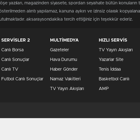
köşe yazıları, magazinden siyasete, spordan seyahate bütün konuların 
sterilmeden alıntı yapılamaz, kanuna aykırı ve izinsiz olarak kopyala
tutulmaktadır. aksaraysondakika tercih ettiğiniz için teşekkür ederiz.
SERVİSLER 2
MULTİMEDYA
HIZLI SERVİS
Canlı Borsa
Gazeteler
TV Yayın Akışları
Canlı Sonuçlar
Hava Durumu
Yazarlar Site
Canlı TV
Haber Gönder
Tenis İddaa
Futbol Canlı Sonuçlar
Namaz Vakitleri
Basketbol Canlı
TV Yayın Akışları
AMP