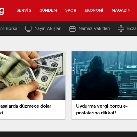
g
SERVIS
GÜNDEM
SPOR
EKONOMI
MAGAZIN
nlı Borsa
Yayın Akışları
Namaz Vakitleri
Ecza
yasalarda düzmece dolar
Uydurma vergi borcu e-
zi
postalarına dikkat!