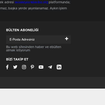
tek adresi
aksaraysondakika.org
platformunda;
namaz, başka yerde yayınlanamaz. Aykırı işlem
BÜLTEN ABONELİĞİ
+
Bu web sitesinden haber ve ebülten
almak istiyorum
BİZİ TAKİP ET