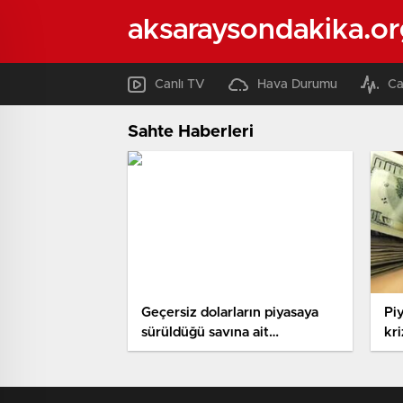
aksaraysondakika.or
Canlı TV
Hava Durumu
Ca
Sahte Haberleri
Geçersiz dolarların piyasaya
Pi
sürüldüğü savına ait
kri
soruşturma başlatıldı