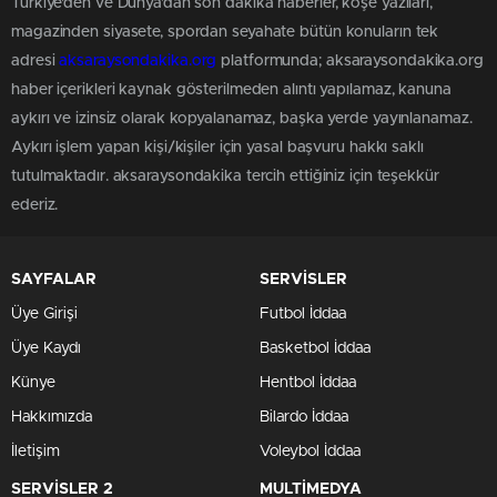
Türkiye'den ve Dünya’dan son dakika haberler, köşe yazıları,
magazinden siyasete, spordan seyahate bütün konuların tek
adresi
aksaraysondakika.org
platformunda; aksaraysondakika.org
haber içerikleri kaynak gösterilmeden alıntı yapılamaz, kanuna
aykırı ve izinsiz olarak kopyalanamaz, başka yerde yayınlanamaz.
Aykırı işlem yapan kişi/kişiler için yasal başvuru hakkı saklı
tutulmaktadır. aksaraysondakika tercih ettiğiniz için teşekkür
ederiz.
SAYFALAR
SERVİSLER
Üye Girişi
Futbol İddaa
Üye Kaydı
Basketbol İddaa
Künye
Hentbol İddaa
Hakkımızda
Bilardo İddaa
İletişim
Voleybol İddaa
SERVİSLER 2
MULTİMEDYA