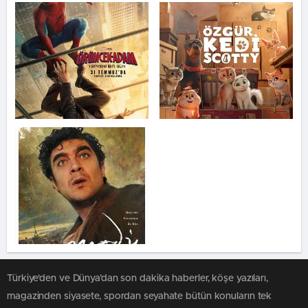
Türkiye'den ve Dünya’dan son dakika haberler, köşe yazıları,
magazinden siyasete, spordan seyahate bütün konuların tek