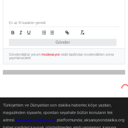
En az 10 karakter gerekli
Gönder
Gönderdiğiniz yorum
moderasyon
ekibi tarafından incelendikten sonra
yayınlanacaktır.
Türkiye'den ve Dünya’dan son dakika haberler, köşe yazıları,
magazinden siyasete, spordan seyahate bütün konuların tek
adresi
aksaraysondakika.org
platformunda; aksaraysondakika.org
haber içerikleri kaynak gösterilmeden alıntı yapılamaz, kanuna