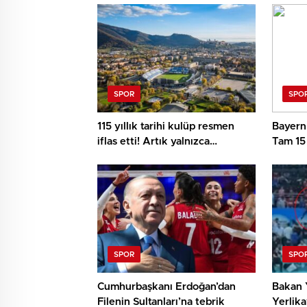
SPOR
SPO
115 yıllık tarihi kulüp resmen
Bayern 
iflas etti! Artık yalnızca
Tam 15
anılardalar
SPOR
SPO
Cumhurbaşkanı Erdoğan’dan
Bakan 
Filenin Sultanları’na tebrik
Yerlika