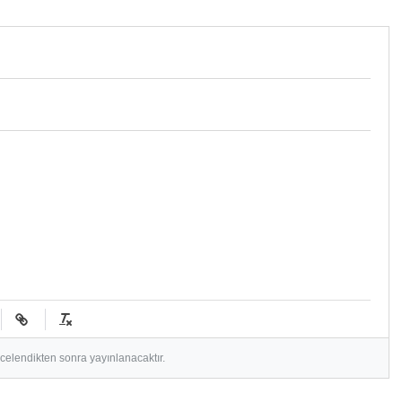
n üzerine yürüdü
ncelendikten sonra yayınlanacaktır.