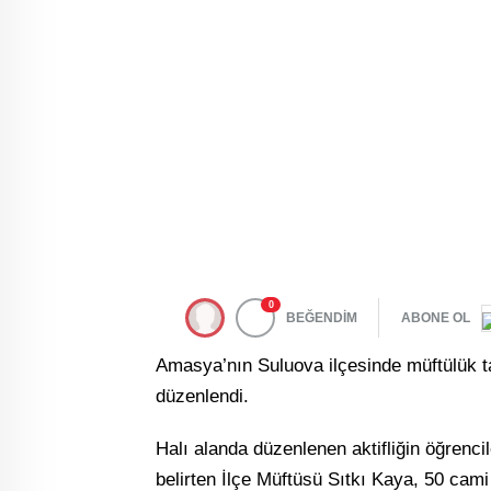
0
BEĞENDİM
ABONE OL
Amasya’nın Suluova ilçesinde müftülük ta
düzenlendi.
Halı alanda düzenlenen aktifliğin öğrenc
belirten İlçe Müftüsü Sıtkı Kaya, 50 cam