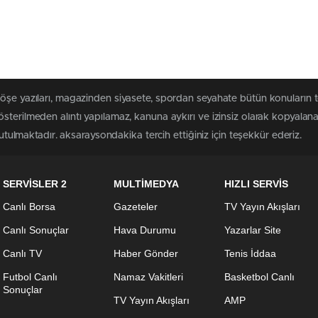
köşe yazıları, magazinden siyasete, spordan seyahate bütün konuların 
sterilmeden alıntı yapılamaz, kanuna aykırı ve izinsiz olarak kopyala
tutulmaktadır. aksaraysondakika tercih ettiğiniz için teşekkür ederiz.
SERVİSLER 2
MULTİMEDYA
HIZLI SERVİS
Canlı Borsa
Gazeteler
TV Yayın Akışları
Canlı Sonuçlar
Hava Durumu
Yazarlar Site
Canlı TV
Haber Gönder
Tenis İddaa
Futbol Canlı
Namaz Vakitleri
Basketbol Canlı
Sonuçlar
TV Yayın Akışları
AMP