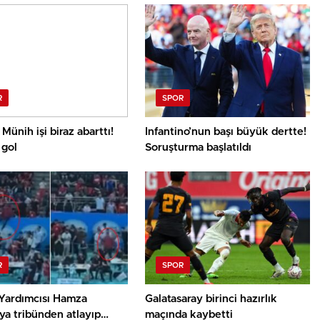
R
SPOR
Münih işi biraz abarttı!
Infantino’nun başı büyük dertte!
 gol
Soruşturma başlatıldı
R
SPOR
Yardımcısı Hamza
Galatasaray birinci hazırlık
ya tribünden atlayıp
maçında kaybetti