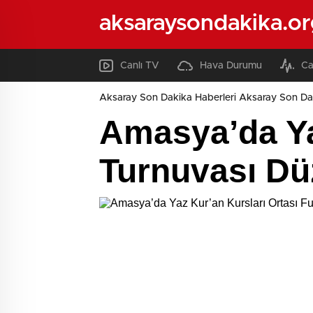
aksaraysondakika.or
Canlı TV
Hava Durumu
Ca
Aksaray Son Dakika Haberleri Aksaray Son Da
Amasya’da Ya
Turnuvası Dü