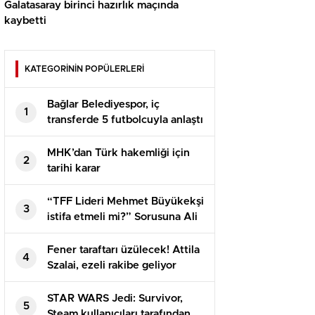
Galatasaray birinci hazırlık maçında
kaybetti
KATEGORİNİN POPÜLERLERİ
Bağlar Belediyespor, iç
1
transferde 5 futbolcuyla anlaştı
MHK’dan Türk hakemliği için
2
tarihi karar
“TFF Lideri Mehmet Büyükekşi
3
istifa etmeli mi?” Sorusuna Ali
Koç’tan net karşılık
Fener taraftarı üzülecek! Attila
4
Szalai, ezeli rakibe geliyor
STAR WARS Jedi: Survivor,
5
Steam kullanıcıları tarafından