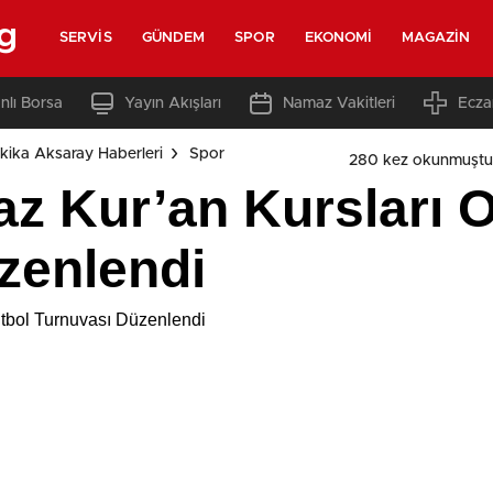
g
SERVIS
GÜNDEM
SPOR
EKONOMI
MAGAZIN
nlı Borsa
Yayın Akışları
Namaz Vakitleri
Ecza
kika Aksaray Haberleri
Spor
280 kez okunmuştu
z Kur’an Kursları O
zenlendi