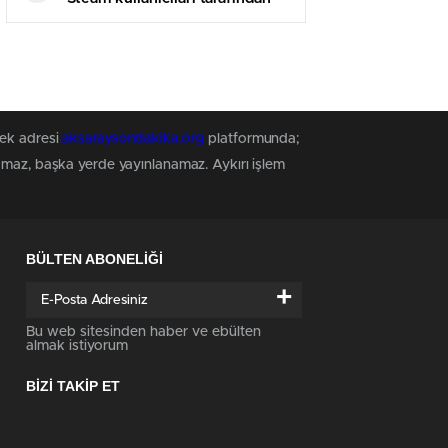
olumsuz incelemelere boğuldu
tek adresi
aksaraysondakika.org
platformunda;
namaz, başka yerde yayınlanamaz. Aykırı işlem
BÜLTEN ABONELİĞİ
+
Bu web sitesinden haber ve ebülten
almak istiyorum
BİZİ TAKİP ET