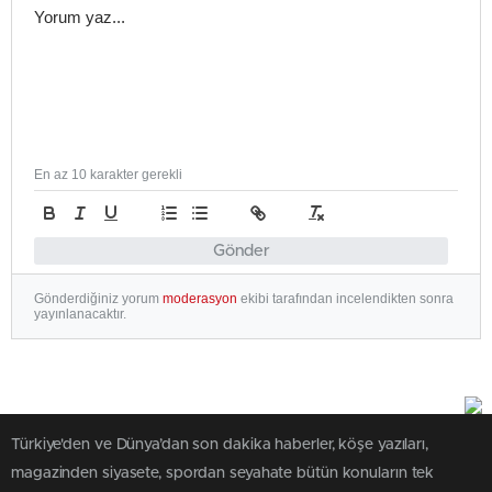
En az 10 karakter gerekli
Gönder
Gönderdiğiniz yorum
moderasyon
ekibi tarafından incelendikten sonra
yayınlanacaktır.
Türkiye'den ve Dünya’dan son dakika haberler, köşe yazıları,
magazinden siyasete, spordan seyahate bütün konuların tek