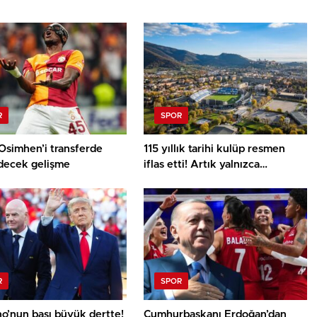
R
SPOR
Osimhen’i transferde
115 yıllık tarihi kulüp resmen
decek gelişme
iflas etti! Artık yalnızca
anılardalar
R
SPOR
no’nun başı büyük dertte!
Cumhurbaşkanı Erdoğan’dan