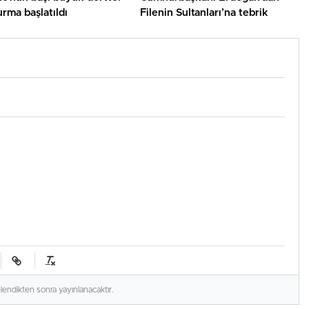
rma başlatıldı
Filenin Sultanları’na tebrik
elendikten sonra yayınlanacaktır.