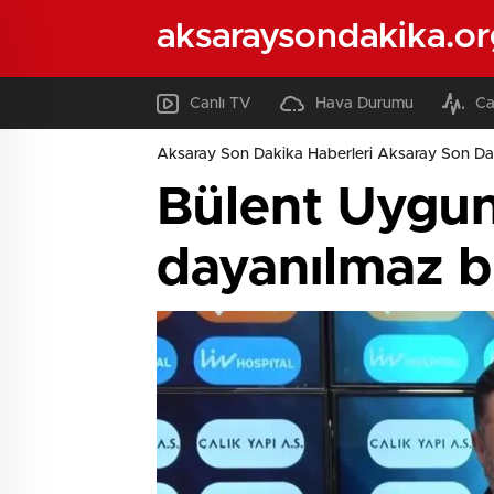
aksaraysondakika.or
Canlı TV
Hava Durumu
Ca
Aksaray Son Dakika Haberleri Aksaray Son Da
Bülent Uygun
dayanılmaz bi