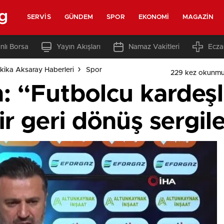
g
SERVIS
GÜNDEM
SPOR
EKONOMI
MAGAZIN
nlı Borsa
Yayın Akışları
Namaz Vakitleri
Ecza
kika Aksaray Haberleri
Spor
229 kez okunmu
: “Futbolcu kardeş
r geri dönüş sergil