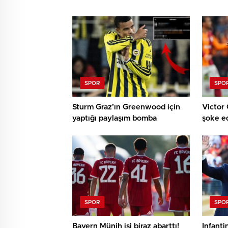
SPOR
SPO
Sturm Graz’ın Greenwood için
Victor 
yaptığı paylaşım bomba
şoke e
SPOR
SPO
Bayern Münih işi biraz abarttı!
Infanti