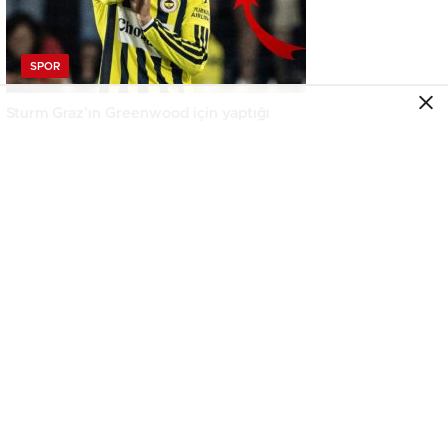
SPOR
Sturm Graz’ın Greenwood için yaptığı
paylaşım bomba
SPOR
Victor Osimhen’i transferde şoke edecek
gelişme