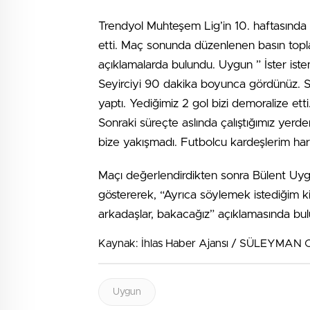
Trendyol Muhteşem Lig’in 10. haftasın
etti. Maç sonunda düzenlenen basın topl
açıklamalarda bulundu. Uygun ” İster is
Seyirciyi 90 dakika boyunca gördünüz. S
yaptı. Yediğimiz 2 gol bizi demoralize ett
Sonraki süreçte aslında çalıştığımız ye
bize yakışmadı. Futbolcu kardeşlerim hari
Maçı değerlendirdikten sonra Bülent Uy
göstererek, “Ayrıca söylemek istediğim 
arkadaşlar, bakacağız” açıklamasında bu
Kaynak: İhlas Haber Ajansı / SÜLEYMAN
Uygun