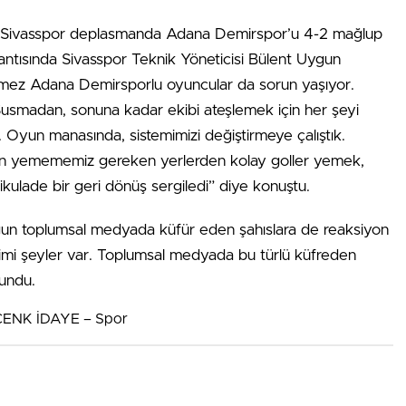
da Sivasspor deplasmanda Adana Demirspor’u 4-2 mağlup
antısında Sivasspor Teknik Yöneticisi Bülent Uygun
temez Adana Demirsporlu oyuncular da sorun yaşıyor.
usmadan, sonuna kadar ekibi ateşlemek için her şeyi
i. Oyun manasında, sistemimizi değiştirmeye çalıştık.
rden yemememiz gereken yerlerden kolay goller yemek,
kulade bir geri dönüş sergiledi” diye konuştu.
gun toplumsal medyada küfür eden şahıslara de reaksiyon
kimi şeyler var. Toplumsal medyada bu türlü küfreden
lundu.
 CENK İDAYE – Spor