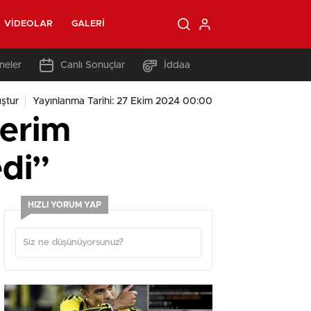
VIDEOLAR
GALERI
neler
Canlı Sonuçlar
İddaa
ştur
Yayınlanma Tarihi: 27 Ekim 2024 00:00
lerim
edi”
HIZLI YORUM YAP