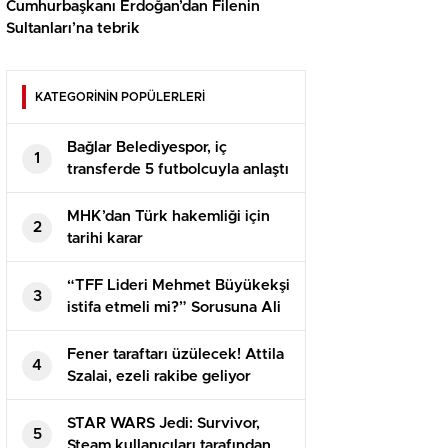
Cumhurbaşkanı Erdoğan’dan Filenin
Sultanları’na tebrik
KATEGORİNİN POPÜLERLERİ
Bağlar Belediyespor, iç
1
transferde 5 futbolcuyla anlaştı
MHK’dan Türk hakemliği için
2
tarihi karar
“TFF Lideri Mehmet Büyükekşi
3
istifa etmeli mi?” Sorusuna Ali
Koç’tan net karşılık
Fener taraftarı üzülecek! Attila
4
Szalai, ezeli rakibe geliyor
STAR WARS Jedi: Survivor,
5
Steam kullanıcıları tarafından