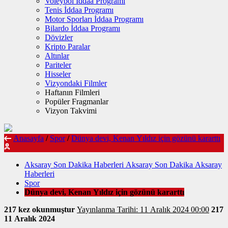
Voleybol İddaa Programı
Tenis İddaa Programı
Motor Sporları İddaa Programı
Bilardo İddaa Programı
Dövizler
Kripto Paralar
Altınlar
Pariteler
Hisseler
Vizyondaki Filmler
Haftanın Filmleri
Popüler Fragmanlar
Vizyon Takvimi
Anasayfa
/
Spor
/
Dünya devi, Kenan Yıldız için gözünü kararttı
Aksaray Son Dakika Haberleri Aksaray Son Dakika Aksaray
Haberleri
Spor
Dünya devi, Kenan Yıldız için gözünü kararttı
217 kez okunmuştur
Yayınlanma Tarihi: 11 Aralık 2024 00:00
217
11 Aralık 2024