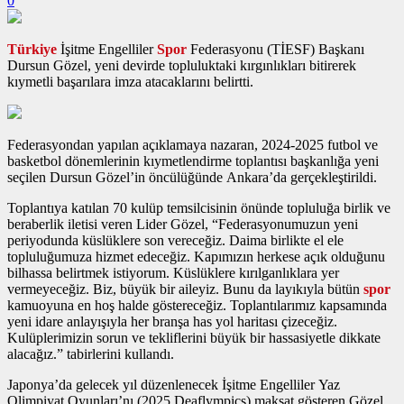
0
Türkiye
İşitme Engelliler
Spor
Federasyonu (TİESF) Başkanı
Dursun Gözel, yeni devirde topluluktaki kırgınlıkları bitirerek
kıymetli başarılara imza atacaklarını belirtti.
Federasyondan yapılan açıklamaya nazaran, 2024-2025 futbol ve
basketbol dönemlerinin kıymetlendirme toplantısı başkanlığa yeni
seçilen Dursun Gözel’in öncülüğünde Ankara’da gerçekleştirildi.
Toplantıya katılan 70 kulüp temsilcisinin önünde topluluğa birlik ve
beraberlik iletisi veren Lider Gözel, “Federasyonumuzun yeni
periyodunda küslüklere son vereceğiz. Daima birlikte el ele
topluluğumuza hizmet edeceğiz. Kapımızın herkese açık olduğunu
bilhassa belirtmek istiyorum. Küslüklere kırılganlıklara yer
vermeyeceğiz. Biz, büyük bir aileyiz. Bunu da layıkıyla bütün
spor
kamuoyuna en hoş halde göstereceğiz. Toplantılarımız kapsamında
yeni idare anlayışıyla her branşa has yol haritası çizeceğiz.
Kulüplerimizin sorun ve tekliflerini büyük bir hassasiyetle dikkate
alacağız.” tabirlerini kullandı.
Japonya’da gelecek yıl düzenlenecek İşitme Engelliler Yaz
Olimpiyat Oyunları’nı (2025 Deaflympics) maksat gösteren Gözel,