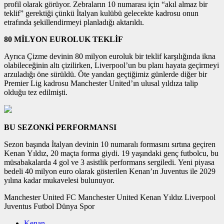
profil olarak görüyor. Zebraların 10 numarası için “akıl almaz bir
teklif” gerektiği çünkü İtalyan kulübü gelecekte kadrosu onun
etrafında şekillendirmeyi planladığı aktarıldı.
80 MİLYON EUROLUK TEKLİF
Ayrıca Çizme devinin 80 milyon euroluk bir teklif karşılığında ikna
olabileceğinin altı çizilirken, Liverpool’un bu planı hayata geçirmeyi
arzuladığı öne sürüldü. Öte yandan geçtiğimiz günlerde diğer bir
Premier Lig kadrosu Manchester United’ın ulusal yıldıza talip
olduğu tez edilmişti.
BU SEZONKİ PERFORMANSI
Sezon başında İtalyan devinin 10 numaralı formasını sırtına geçiren
Kenan Yıldız, 20 maçta forma giydi. 19 yaşındaki genç futbolcu, bu
müsabakalarda 4 gol ve 3 asistlik performans sergiledi. Yeni piyasa
bedeli 40 milyon euro olarak gösterilen Kenan’ın Juventus ile 2029
yılına kadar mukavelesi bulunuyor.
Manchester United FC Manchester United Kenan Yıldız Liverpool
Juventus Futbol Dünya Spor
Kenan