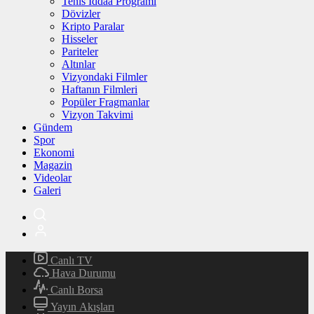
Tenis İddaa Programı
Dövizler
Kripto Paralar
Hisseler
Pariteler
Altınlar
Vizyondaki Filmler
Haftanın Filmleri
Popüler Fragmanlar
Vizyon Takvimi
Gündem
Spor
Ekonomi
Magazin
Videolar
Galeri
Canlı TV
Hava Durumu
Canlı Borsa
Yayın Akışları