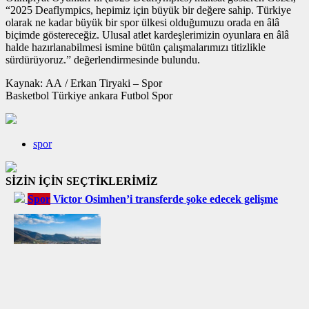
“2025 Deaflympics, hepimiz için büyük bir değere sahip. Türkiye
olarak ne kadar büyük bir spor ülkesi olduğumuzu orada en âlâ
biçimde göstereceğiz. Ulusal atlet kardeşlerimizin oyunlara en âlâ
halde hazırlanabilmesi ismine bütün çalışmalarımızı titizlikle
sürdürüyoruz.” değerlendirmesinde bulundu.
Kaynak: AA / Erkan Tiryaki – Spor
Basketbol Türkiye ankara Futbol Spor
spor
SİZİN İÇİN SEÇTİKLERİMİZ
Spor
Victor Osimhen’i transferde şoke edecek gelişme
Spor
115 yıllık tarihi kulüp resmen iflas
etti! Artık yalnızca anılardalar