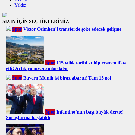
Yıldız
SİZİN İÇİN SEÇTİKLERİMİZ
Spor
Victor Osimhen’i transferde şoke edecek gelişme
Spor
115 yıllık tarihi kulüp resmen iflas
etti! Artık yalnızca anılardalar
Spor
Bayern Münih işi biraz abarttı! Tam 15 gol
Spor
Infantino’nun başı büyük dertte!
Soruşturma başlatıldı