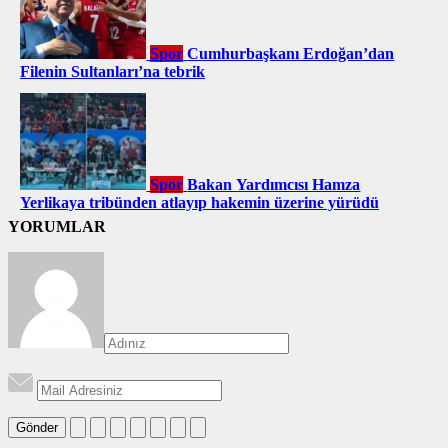
Spor
Cumhurbaşkanı Erdoğan’dan
Filenin Sultanları’na tebrik
Spor
Bakan Yardımcısı Hamza
Yerlikaya tribünden atlayıp hakemin üzerine yürüdü
YORUMLAR
Gönder