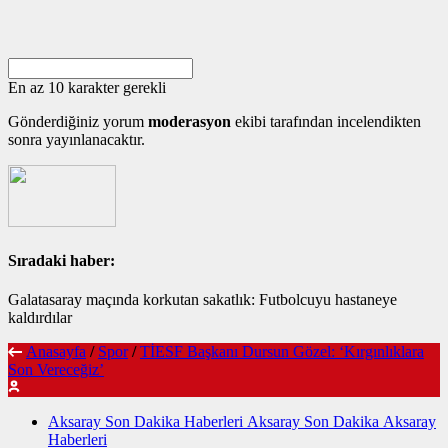
En az 10 karakter gerekli
Gönderdiğiniz yorum
moderasyon
ekibi tarafından incelendikten
sonra yayınlanacaktır.
Sıradaki haber:
Galatasaray maçında korkutan sakatlık: Futbolcuyu hastaneye
kaldırdılar
Anasayfa
/
Spor
/
TİESF Başkanı Dursun Gözel: ‘Kırgınlıklara
Son Vereceğiz’
Aksaray Son Dakika Haberleri Aksaray Son Dakika Aksaray
Haberleri