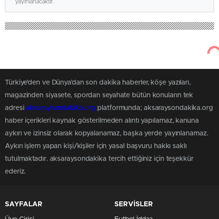
yayınlanacaktır.
Türkiye'den ve Dünya’dan son dakika haberler, köşe yazıları,
magazinden siyasete, spordan seyahate bütün konuların tek
adresi
aksaraysondakika.org
platformunda; aksaraysondakika.org
haber içerikleri kaynak gösterilmeden alıntı yapılamaz, kanuna
aykırı ve izinsiz olarak kopyalanamaz, başka yerde yayınlanamaz.
Aykırı işlem yapan kişi/kişiler için yasal başvuru hakkı saklı
tutulmaktadır. aksaraysondakika tercih ettiğiniz için teşekkür
ederiz.
SAYFALAR
SERVİSLER