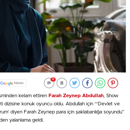
0
News
isminden kelam ettiren
Farah Zeynep Abdullah
, Show
ti dizisine konuk oyuncu oldu. Abdullah için “‘Devlet ve
orum’ diyen Farah Zeynep para için şaklabanlığa soyundu”
nden yalanlama geldi.