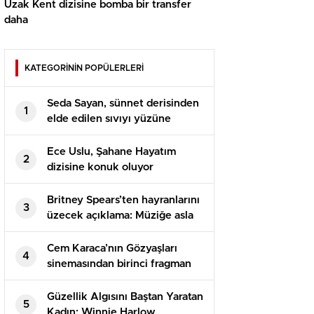
Uzak Kent dizisine bomba bir transfer
daha
KATEGORİNİN POPÜLERLERİ
Seda Sayan, sünnet derisinden
1
elde edilen sıvıyı yüzüne
enjekte ettirdi
Ece Uslu, Şahane Hayatım
2
dizisine konuk oluyor
Britney Spears’ten hayranlarını
3
üzecek açıklama: Müziğe asla
geri dönmeyeceğim
Cem Karaca’nın Gözyaşları
4
sinemasından birinci fragman
geldi! İsmail Hacıoğlu’nun
oyunculuğuna övgü yağdı
Güzellik Algısını Baştan Yaratan
5
Kadın: Winnie Harlow