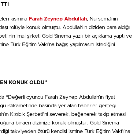
TTI
gelen kısmına
Farah Zeynep Abdullah
, Nursema’nın
şı rolüyle konuk olmuştu. Abdullah’ın diziden para aldığı
beti’nin imal şirketi Gold Sinema yazılı bir açıklama yaptı ve
ine Türk Eğitim Vakı’na bağış yapılmasını istediğini
AEN KONUK OLDU”
ada “Değerli oyuncu Farah Zeynep Abdullah’ın fiyat
duğu istikametinde basında yer alan haberler gerçeği
ın Kızılcık Şerbeti’ni severek, beğenerek takip etmesi
tluğuna binaen dizimize konuk olmuştur. Gold Sinema
diği takviyeden ötürü kendisi ismine Türk Eğitim Vakfı’na