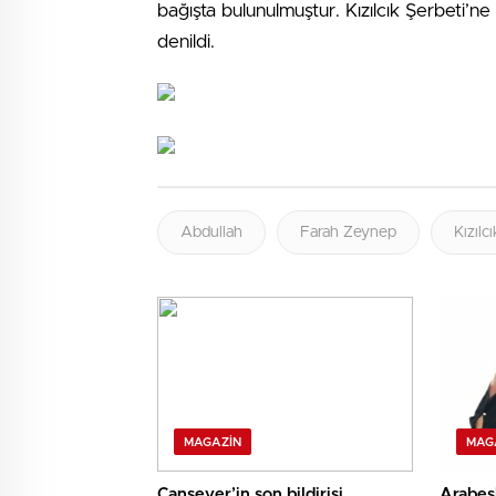
bağışta bulunulmuştur. Kızılcık Şerbeti’
denildi.
Abdullah
Farah Zeynep
Kızılc
MAGAZIN
MAG
Cansever’in son bildirisi
Arabes