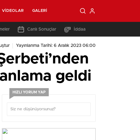
VIDEOLAR
GALERI
neler
Canlı Sonuçlar
İddaa
uştur
Yayınlanma Tarihi: 6 Aralık 2023 06:00
 Şerbeti’nden
lanlama geldi
HIZLI YORUM YAP