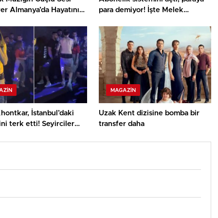
er Almanya’da Hayatını
para demiyor! İşte Melek
ti
Mosso’nun aylık çıkarı
AZIN
MAGAZIN
hontkar, İstanbul’daki
Uzak Kent dizisine bomba bir
ni terk etti! Seyirciler
transfer daha
tti