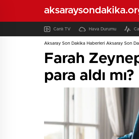
aksaraysondakika.or
Canlı TV
Hava Durumu
Ca
Aksaray Son Dakika Haberleri Aksaray Son Da
Farah Zeynep
para aldı mı?