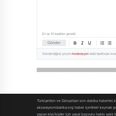
En az 10 karakter gerekli
Gönder
Gönderdiğiniz yorum
moderasyon
ekibi tarafından inc
Türkiye'den ve Dünya’dan son dakika haberler, 
aksaraysondakika.org haber içerikleri kaynak gö
yapan kişi/kişiler için yasal başvuru hakkı saklı 