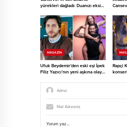
yürekleri dağladı: Duanızı eksik
Cansev
etmeyin
Kaybet
MAGAZIN
MAG
Ufuk Beydemir’den eski eşi İpek
Rapçi K
Filiz Yazıcı’nın yeni aşkına olay
konseri
yorum
isyan e