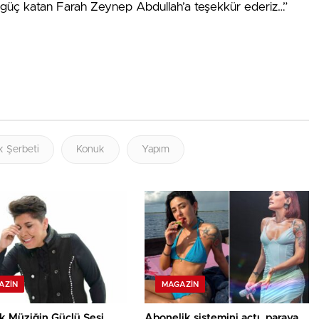
ne güç katan Farah Zeynep Abdullah’a teşekkür ederiz…”
ık Şerbeti
Konuk
Yapım
AZIN
MAGAZIN
k Müziğin Güçlü Sesi
Abonelik sistemini açtı, paraya