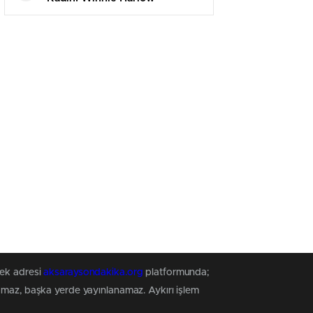
tek adresi
aksaraysondakika.org
platformunda;
namaz, başka yerde yayınlanamaz. Aykırı işlem