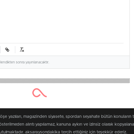
elendikten sonra yayınlanacaktır.
köşe yazıları, magazinden siyasete, spordan seyahate bütün konuların 
sterilmeden alıntı yapılamaz, kanuna aykırı ve izinsiz olarak kopyala
tutulmaktadır. aksaraysondakika tercih ettiğiniz için teşekkür ederiz.