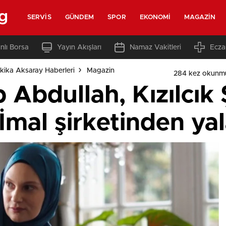
g
SERVIS
GÜNDEM
SPOR
EKONOMI
MAGAZIN
nlı Borsa
Yayın Akışları
Namaz Vakitleri
Ecza
kika Aksaray Haberleri
Magazin
284 kez okunm
 Abdullah, Kızılcık
 İmal şirketinden ya