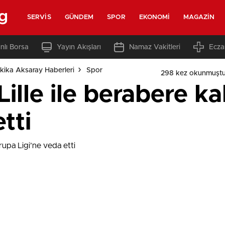
g
SERVIS
GÜNDEM
SPOR
EKONOMI
MAGAZIN
nlı Borsa
Yayın Akışları
Namaz Vakitleri
Ecza
kika Aksaray Haberleri
Spor
298 kez okunmuştu
ille ile berabere k
tti