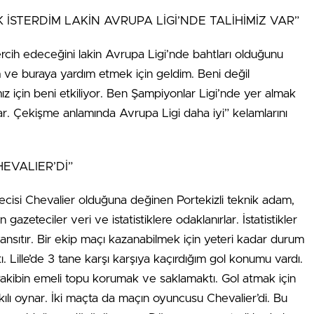
İSTERDİM LAKİN AVRUPA LİGİ’NDE TALİHİMİZ VAR”
ercih edeceğini lakin Avrupa Ligi’nde bahtları olduğunu
 ve buraya yardım etmek için geldim. Beni değil
ız için beni etkiliyor. Ben Şampiyonlar Ligi’nde yer almak
ar. Çekişme anlamında Avrupa Ligi daha iyi” kelamlarını
EVALIER’Dİ”
ecisi Chevalier olduğuna değinen Portekizli teknik adam,
zeteciler veri ve istatistiklere odaklanırlar. İstatistikler
sıtır. Bir ekip maçı kazanabilmek için yeteri kadar durum
ptı. Lille’de 3 tane karşı karşıya kaçırdığım gol konumu vardı.
Rakibin emeli topu korumak ve saklamaktı. Gol atmak için
ılı oynar. İki maçta da maçın oyuncusu Chevalier’di. Bu