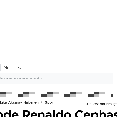
elendikten sonra yayınlanacaktır.
kika Aksaray Haberleri
Spor
316 kez okunmuşt
de Renaldo Cephas