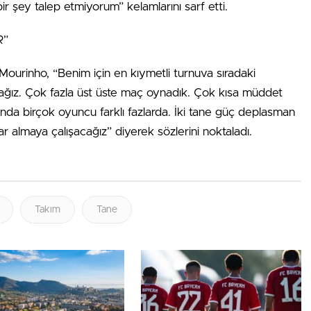
r şey talep etmiyorum” kelamlarını sarf etti.
R”
ourinho, “Benim için en kıymetli turnuva sıradaki
cağız. Çok fazla üst üste maç oynadık. Çok kısa müddet
nda birçok oyuncu farklı fazlarda. İki tane güç deplasman
 almaya çalışacağız” diyerek sözlerini noktaladı.
Takım
Tane