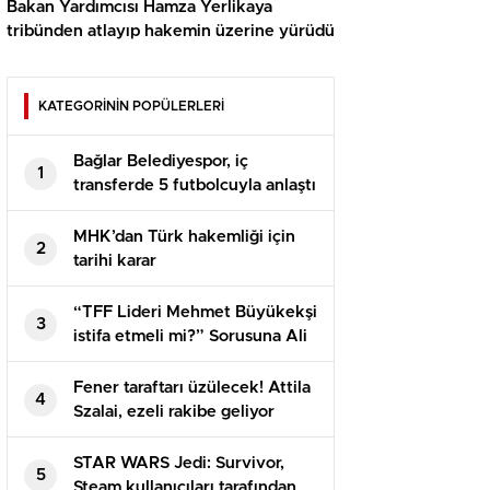
Bakan Yardımcısı Hamza Yerlikaya
tribünden atlayıp hakemin üzerine yürüdü
KATEGORİNİN POPÜLERLERİ
Bağlar Belediyespor, iç
1
transferde 5 futbolcuyla anlaştı
MHK’dan Türk hakemliği için
2
tarihi karar
“TFF Lideri Mehmet Büyükekşi
3
istifa etmeli mi?” Sorusuna Ali
Koç’tan net karşılık
Fener taraftarı üzülecek! Attila
4
Szalai, ezeli rakibe geliyor
STAR WARS Jedi: Survivor,
5
Steam kullanıcıları tarafından