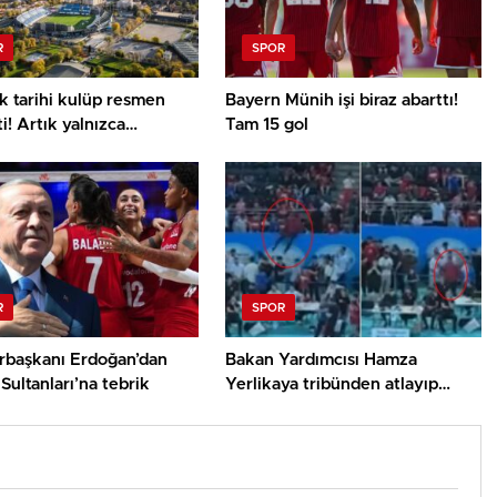
R
SPOR
lık tarihi kulüp resmen
Bayern Münih işi biraz abarttı!
ti! Artık yalnızca
Tam 15 gol
alar
R
SPOR
başkanı Erdoğan’dan
Bakan Yardımcısı Hamza
 Sultanları’na tebrik
Yerlikaya tribünden atlayıp
hakemin üzerine yürüdü