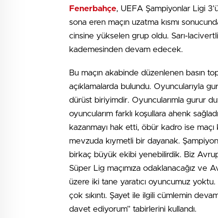
Fenerbahçe
, UEFA Şampiyonlar Ligi 3’ü
sona eren maçın uzatma kısmı sonucunda 1-
cinsine yükselen grup oldu. Sarı-laciver
kademesinden devam edecek.
Bu maçın akabinde düzenlenen basın top
açıklamalarda bulundu. Oyuncularıyla gu
dürüst biriyimdir. Oyuncularımla gurur d
oyuncularım farklı koşullara ahenk sağlad
kazanmayı hak etti, öbür kadro ise maçı
mevzuda kıymetli bir dayanak. Şampiyonl
birkaç büyük ekibi yenebilirdik. Biz Avrup
Süper Lig maçımıza odaklanacağız ve Av
üzere iki tane yaratıcı oyuncumuz yoktu. 
çok sıkıntı. Şayet ile ilgili cümlemin dev
davet ediyorum” tabirlerini kullandı.