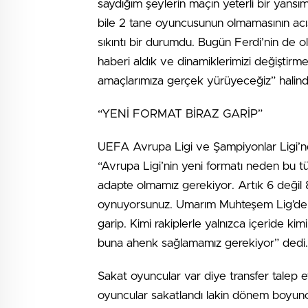
saydığım şeylerin maçın yeterli bir yans
bile 2 tane oyuncusunun olmamasının acıs
sıkıntı bir durumdu. Bugün Ferdi’nin d
haberi aldık ve dinamiklerimizi değiştir
amaçlarımıza gerçek yürüyeceğiz” halin
“YENİ FORMAT BİRAZ GARİP”
UEFA Avrupa Ligi ve Şampiyonlar Ligi’n
“Avrupa Ligi’nin yeni formatı neden bu t
adapte olmamız gerekiyor. Artık 6 değil
oynuyorsunuz. Umarım Muhteşem Lig’deki 
garip. Kimi rakiplerle yalnızca içeride ki
buna ahenk sağlamamız gerekiyor” dedi.
Sakat oyuncular var diye transfer talep
oyuncular sakatlandı lakin dönem boyu