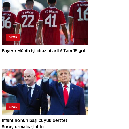
SPOR
Bayern Münih işi biraz abarttı! Tam 15 gol
SPOR
Infantino’nun başı büyük dertte!
Soruşturma başlatıldı