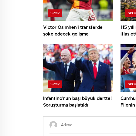
SPOR
SPO
Victor Osimhen’i transferde
115 yıl
şoke edecek gelişme
iflas et
anılard
SPOR
SPO
Infantino’nun başı büyük dertte!
Cumhur
Soruşturma başlatıldı
Filenin