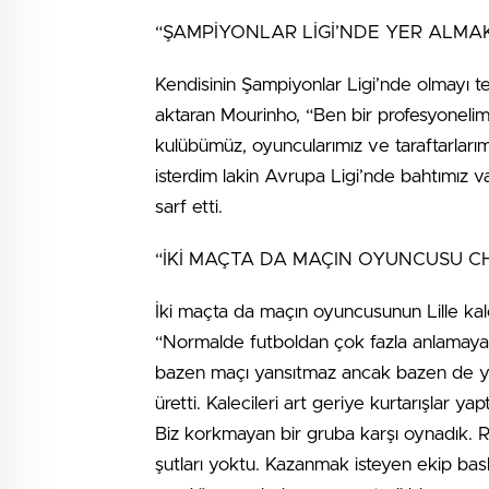
“ŞAMPİYONLAR LİGİ’NDE YER ALMAK 
Kendisinin Şampiyonlar Ligi’nde olmayı t
aktaran Mourinho, “Ben bir profesyonelim
kulübümüz, oyuncularımız ve taraftarlarım
isterdim lakin Avrupa Ligi’nde bahtımız v
sarf etti.
“İKİ MAÇTA DA MAÇIN OYUNCUSU CH
İki maçta da maçın oyuncusunun Lille kal
“Normalde futboldan çok fazla anlamayan ga
bazen maçı yansıtmaz ancak bazen de yan
üretti. Kalecileri art geriye kurtarışlar ya
Biz korkmayan bir gruba karşı oynadık. 
şutları yoktu. Kazanmak isteyen ekip bask