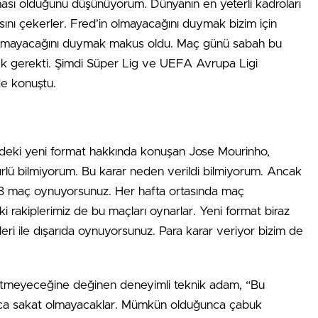
ıması olduğunu düşünüyorum. Dünyanın en yeterli kadroları
ını çekerler. Fred’in olmayacağını duymak bizim için
e olmayacağını duymak makus oldu. Maç günü sabah bu
mek gerekti. Şimdi Süper Lig ve UEFA Avrupa Ligi
de konuştu.
deki yeni format hakkında konuşan Jose Mourinho,
ürlü bilmiyorum. Bu karar neden verildi bilmiyorum. Ancak
 8 maç oynuyorsunuz. Her hafta ortasında maç
rakiplerimiz de bu maçları oynarlar. Yeni format biraz
mileri ile dışarıda oynuyorsunuz. Para karar veriyor bizim de
 etmeyeceğine değinen deneyimli teknik adam, “Bu
nca sakat olmayacaklar. Mümkün olduğunca çabuk