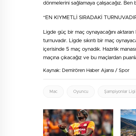
dönmelerini sağlamaya çalışacağız. Ben bi
“EN KIYMETLİ SIRADAKİ TURNUVADI
Ligde güç bir maç oynayacağını aktaran M
turnuvadır. Ligde sıkıntı bir maç oynaya
içerisinde 5 maç oynadık. Hazırlık manası
maçına çıkacağız ve bu maçlardan puanlar
Kaynak: Demirören Haber Ajansı / Spor
Mac
Oyuncu
Şampiyonlar Ligi