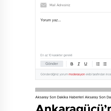
En az 10 karakter gerekli
Gönder
Gönderdiğiniz yorum
moderasyon
ekibi tarafından inc
Aksaray Son Dakika Haberleri Aksaray Son Da
Ankaragücü’n