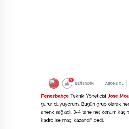
0
BEĞENDİM
ABONE OL
Fenerbahçe
Teknik Yöneticisi
Jose Mou
gurur duyuyorum. Bugün grup olarak her ş
ahenk sağladı. 3-4 tane net konum kaçırd
kadro ise maçı kazandı” dedi.