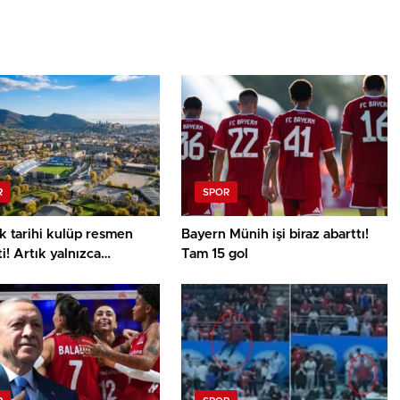
R
SPOR
lık tarihi kulüp resmen
Bayern Münih işi biraz abarttı!
ti! Artık yalnızca
Tam 15 gol
alar