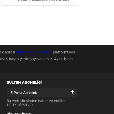
olumsuz incelemelere boğuldu
tek adresi
aksaraysondakika.org
platformunda;
namaz, başka yerde yayınlanamaz. Aykırı işlem
BÜLTEN ABONELİĞİ
+
Bu web sitesinden haber ve ebülten
almak istiyorum