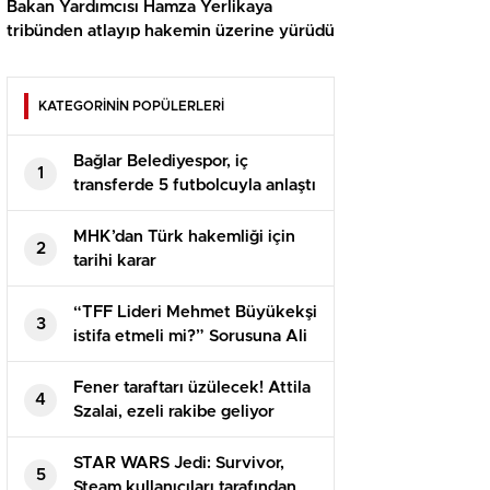
Bakan Yardımcısı Hamza Yerlikaya
tribünden atlayıp hakemin üzerine yürüdü
KATEGORİNİN POPÜLERLERİ
Bağlar Belediyespor, iç
1
transferde 5 futbolcuyla anlaştı
MHK’dan Türk hakemliği için
2
tarihi karar
“TFF Lideri Mehmet Büyükekşi
3
istifa etmeli mi?” Sorusuna Ali
Koç’tan net karşılık
Fener taraftarı üzülecek! Attila
4
Szalai, ezeli rakibe geliyor
STAR WARS Jedi: Survivor,
5
Steam kullanıcıları tarafından