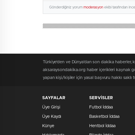
Gönderdiğiniz yorum
moderasyon
ekibi tarafından inc
Türkiye'den ve Dünya’dan son dakika haberler, 
aksaraysondakika.org haber içerikleri kaynak gö
yapan kişi/kişiler için yasal başvuru hakkı saklı 
SAYFALAR
SERVİSLER
Üye Girişi
Futbol İddaa
Üye Kaydı
Basketbol İddaa
Künye
Hentbol İddaa