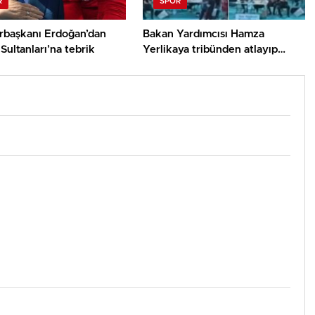
R
SPOR
başkanı Erdoğan’dan
Bakan Yardımcısı Hamza
 Sultanları’na tebrik
Yerlikaya tribünden atlayıp
hakemin üzerine yürüdü