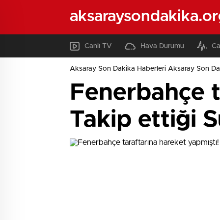
aksaraysondakika.or
Canlı TV
Hava Durumu
Ca
Aksaray Son Dakika Haberleri Aksaray Son Da
Fenerbahçe ta
Takip ettiği S