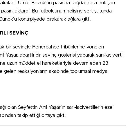
yakaladı. Umut Bozok’un pasında sağda topla buluşan
a pasını aktardı. Bu futbolcunun gelişine sert şutunda
ünok’u kontrpiyede bırakarak ağlara gitti.
ILI SEVİNÇ
ük bir sevinçle Fenerbahçe tribünlerine yönelen
aşar, abartılı bir sevinç gösterisi yaparak sarı-lacivertli
cine uzun müddet el hareketleriyle devam eden 23
e gelen reaksiyonların akabinde toplumsal medya
ğı olan Seyfettin Anıl Yaşar’ın sarı-lacivertlilerin ezeli
ından takip ettiği ortaya çıktı.