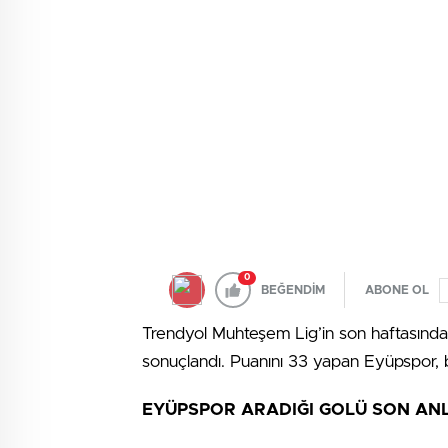
0
BEĞENDİM
ABONE OL
Trendyol Muhteşem Lig’in son haftasında
sonuçlandı. Puanını 33 yapan Eyüpspor, b
EYÜPSPOR ARADIĞI GOLÜ SON AN