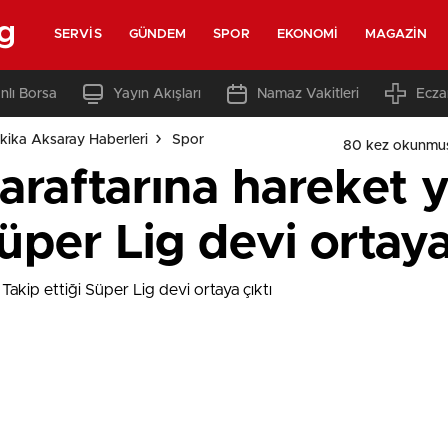
g
SERVIS
GÜNDEM
SPOR
EKONOMI
MAGAZIN
nlı Borsa
Yayın Akışları
Namaz Vakitleri
Ecza
kika Aksaray Haberleri
Spor
80 kez okunmu
raftarına hareket y
üper Lig devi ortaya