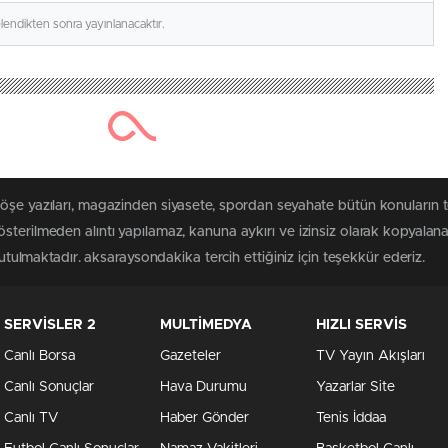
elendikten sonra yayınlanacaktır.
köşe yazıları, magazinden siyasete, spordan seyahate bütün konuların 
sterilmeden alıntı yapılamaz, kanuna aykırı ve izinsiz olarak kopyala
tutulmaktadır. aksaraysondakika tercih ettiğiniz için teşekkür ederiz.
SERVİSLER 2
MULTİMEDYA
HIZLI SERVİS
Canlı Borsa
Gazeteler
TV Yayın Akışları
Canlı Sonuçlar
Hava Durumu
Yazarlar Site
Canlı TV
Haber Gönder
Tenis İddaa