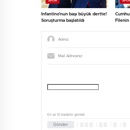
SPOR
SPO
Infantino’nun başı büyük dertte!
Cumhur
Soruşturma başlatıldı
Filenin
En az 10 karakter gerekli
Gönder