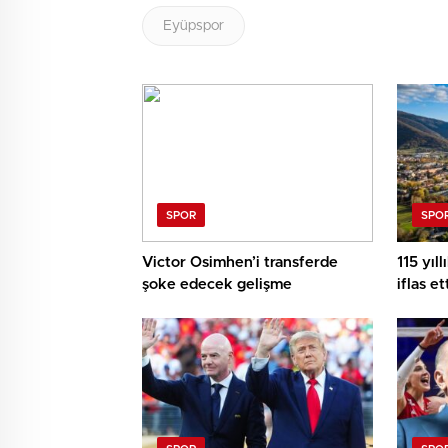
Eyüpspor
SPOR
SPO
Victor Osimhen’i transferde
115 yıl
şoke edecek gelişme
iflas et
anılard