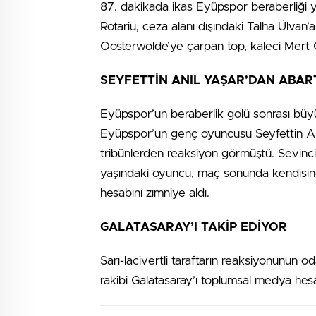
87. dakikada ikas Eyüpspor beraberliği 
Rotariu, ceza alanı dışındaki Talha Ülvan’
Oosterwolde’ye çarpan top, kaleci Mert G
SEYFETTİN ANIL YAŞAR’DAN ABART
Eyüpspor’un beraberlik golü sonrası büy
Eyüpspor’un genç oyuncusu Seyfettin Anıl Y
tribünlerden reaksiyon görmüştü. Sevin
yaşındaki oyuncu, maç sonunda kendisin
hesabını zımniye aldı.
GALATASARAY’I TAKİP EDİYOR
Sarı-lacivertli taraftarın reaksiyonunun oda
rakibi Galatasaray’ı toplumsal medya hesab