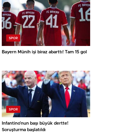
SPOR
Bayern Münih işi biraz abarttı! Tam 15 gol
SPOR
Infantino’nun başı büyük dertte!
Soruşturma başlatıldı