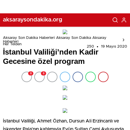
aksaraysondakika.org
Aksaray Son Dakika Haberleri Aksaray Son Dakika Aksaray
Haberleri
Her Telden
250
19 Mayıs 2020
İstanbul Valiliği’nden Kadir
Gecesine özel program
0
0
İstanbul Valiliği, Ahmet Özhan, Dursun Ali Erzincanlı ve
İskender Pala’nın katılımıyla Eyüp Sultan Cami Avlusunda