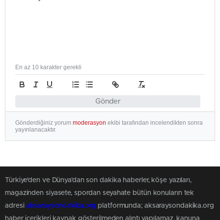
En az 10 karakter gerekli
Gönder
Gönderdiğiniz yorum
moderasyon
ekibi tarafından incelendikten sonra
yayınlanacaktır.
Türkiye'den ve Dünya’dan son dakika haberler, köşe yazıları,
magazinden siyasete, spordan seyahate bütün konuların tek
adresi
aksaraysondakika.org
platformunda; aksaraysondakika.org
haber içerikleri kaynak gösterilmeden alıntı yapılamaz, kanuna