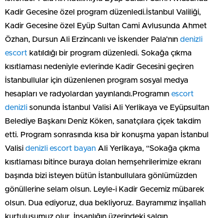
Kadir Gecesine özel program düzenledi.İstanbul Valiliği,
Kadir Gecesine özel Eyüp Sultan Cami Avlusunda Ahmet
Özhan, Dursun Ali Erzincanlı ve İskender Pala’nın
denizli
escort
katıldığı bir program düzenledi. Sokağa çıkma
kısıtlaması nedeniyle evlerinde Kadir Gecesini geçiren
İstanbullular için düzenlenen program sosyal medya
hesapları ve radyolardan yayınlandı.Programın
escort
denizli
sonunda İstanbul Valisi Ali Yerlikaya ve Eyüpsultan
Belediye Başkanı Deniz Köken, sanatçılara çiçek takdim
etti. Program sonrasında kısa bir konuşma yapan İstanbul
Valisi
denizli escort bayan
Ali Yerlikaya, “Sokağa çıkma
kısıtlaması bitince buraya dolan hemşehrilerimize ekranı
başında bizi isteyen bütün İstanbullulara gönlümüzden
gönüllerine selam olsun. Leyle-i Kadir Gecemiz mübarek
olsun. Dua ediyoruz, dua bekliyoruz. Bayramımız inşallah
kurtuluşumuz olur. İnsanlığın üzerindeki salgın