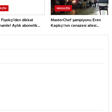
AZIN
MAGAZIN
 Fişekçi’den dikkat
MasterChef şampiyonu Eren
hamle! Aylık abonelik
Kaşıkçı’nın cenazesi ailesi
4 bin TL oldu
tarafından teslim alındı