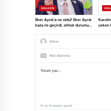
MAGAZIN
MAG
İlker Ayrık’a ne oldu? İlker Ayrık
Karolin
kaza mı geçirdi, sıhhat durumu
çeken 
nasıl?
fiyatı 
En az 10 karakter gerekli