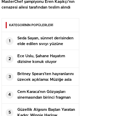
MasterChef şampiyonu Eren Kaşıkçı’nın
cenazesi ailesi tarafından teslim alındı
KATEGORİNİN POPÜLERLERİ
Seda Sayan, sünnet derisinden
1
elde edilen sıvıyı yüzüne
enjekte ettirdi
Ece Uslu, Şahane Hayatım
2
dizisine konuk oluyor
Britney Spears’ten hayranlarını
3
üzecek açıklama: Müziğe asla
geri dönmeyeceğim
Cem Karaca’nın Gözyaşları
4
sinemasından birinci fragman
geldi! İsmail Hacıoğlu’nun
oyunculuğuna övgü yağdı
Güzellik Algısını Baştan Yaratan
5
Kadın: Winnie Harlow