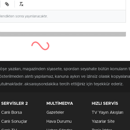
elendikten sonra yayınlanacaktır.
köşe yazıları, magazinden siyasete, spordan seyahate bütün konuların 
sterilmeden alıntı yapılamaz, kanuna aykırı ve izinsiz olarak kopyala
tutulmaktadır. aksaraysondakika tercih ettiğiniz için teşekkür ederiz.
SERVİSLER 2
MULTİMEDYA
HIZLI SERVİS
Canlı Borsa
Gazeteler
TV Yayın Akışları
Canlı Sonuçlar
Hava Durumu
Yazarlar Site