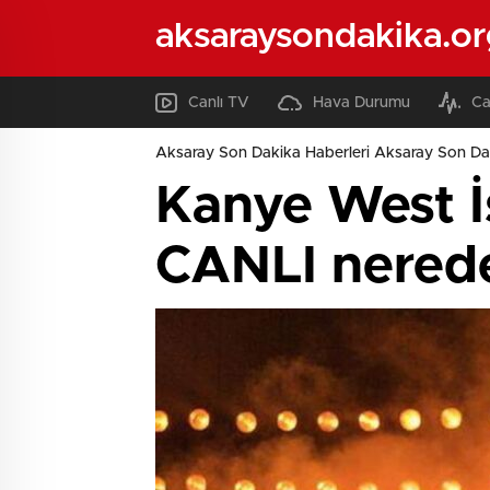
aksaraysondakika.or
Canlı TV
Hava Durumu
Ca
Aksaray Son Dakika Haberleri Aksaray Son Da
Kanye West İ
CANLI nerede