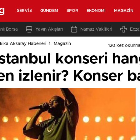
g
SERVIS
GÜNDEM
SPOR
EKONOMI
MAGAZIN
nlı Borsa
Yayın Akışları
Namaz Vakitleri
Ecza
kika Aksaray Haberleri
Magazin
120 kez okunm
stanbul konseri han
n izlenir? Konser b