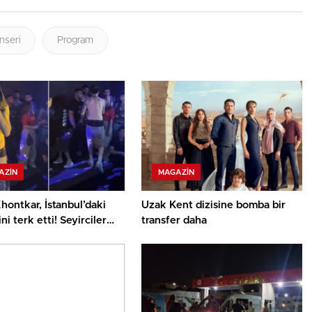
nseri
Program
AZIN
MAGAZIN
hontkar, İstanbul’daki
Uzak Kent dizisine bomba bir
ni terk etti! Seyirciler
transfer daha
tti