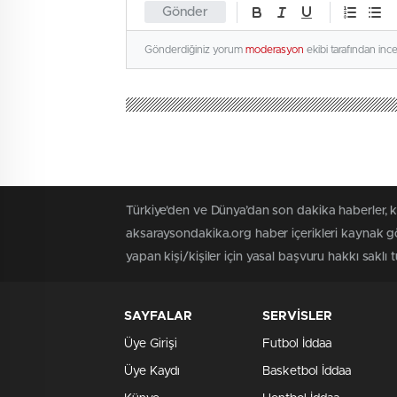
Gönder
Gönderdiğiniz yorum
moderasyon
ekibi tarafından inc
Türkiye'den ve Dünya’dan son dakika haberler, 
aksaraysondakika.org haber içerikleri kaynak gö
yapan kişi/kişiler için yasal başvuru hakkı saklı 
SAYFALAR
SERVİSLER
Üye Girişi
Futbol İddaa
Üye Kaydı
Basketbol İddaa