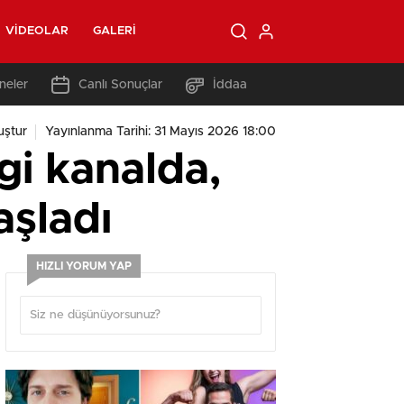
VIDEOLAR
GALERI
neler
Canlı Sonuçlar
İddaa
uştur
Yayınlanma Tarihi: 31 Mayıs 2026 18:00
gi kanalda,
aşladı
HIZLI YORUM YAP