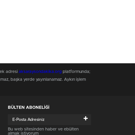
tek adresi
aksaraysondakika.org
platformunda;
namaz, başka yerde yayınlanamaz. Aykırı işlem
BÜLTEN ABONELİĞİ
+
Bu web sitesinden haber ve ebülten
almak istiyorum