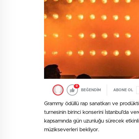
0
BEĞENDİM
ABONE OL
Grammy ödüllü rap sanatkarı ve prodüktö
turnesinin birinci konserini İstanbul’da 
kapsamında gün uzunluğu sürecek etkin
müzikseverleri bekliyor.