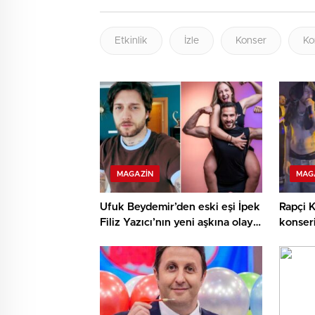
Etkinlik
İzle
Konser
Ko
MAGAZIN
MAG
Ufuk Beydemir’den eski eşi İpek
Rapçi K
Filiz Yazıcı’nın yeni aşkına olay
konseri
yorum
isyan e