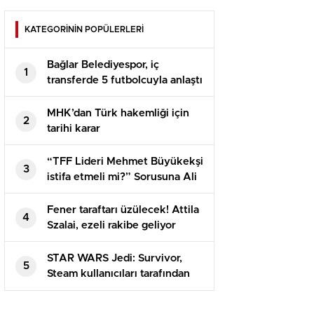
KATEGORİNİN POPÜLERLERİ
Bağlar Belediyespor, iç
1
transferde 5 futbolcuyla anlaştı
MHK’dan Türk hakemliği için
2
tarihi karar
“TFF Lideri Mehmet Büyükekşi
3
istifa etmeli mi?” Sorusuna Ali
Koç’tan net karşılık
Fener taraftarı üzülecek! Attila
4
Szalai, ezeli rakibe geliyor
STAR WARS Jedi: Survivor,
5
Steam kullanıcıları tarafından
olumsuz incelemelere boğuldu