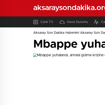
aksaraysondakika.or
Canlı TV
Hava Durumu
Ca
Aksaray Son Dakika Haberleri Aksaray Son Da
Mbappe yuhal