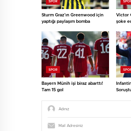
SPOR
SPO
Sturm Graz’ın Greenwood için
Victor 
yaptığı paylaşım bomba
şoke e
SPOR
SPO
Bayern Münih işi biraz abarttı!
Infanti
Tam 15 gol
Soruştu