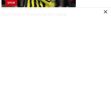
SPOR
Sturm Graz’ın Greenwood için yaptığı
paylaşım bomba
SPOR
Victor Osimhen’i transferde şoke edecek
gelişme