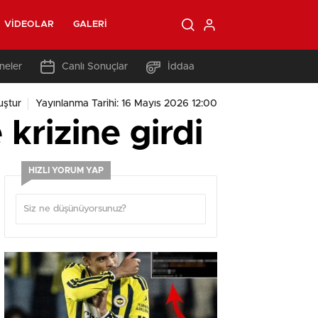
VIDEOLAR
GALERI
neler
Canlı Sonuçlar
İddaa
uştur
Yayınlanma Tarihi: 16 Mayıs 2026 12:00
krizine girdi
HIZLI YORUM YAP