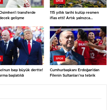
R
SPOR
Osimhen’i transferde
115 yıllık tarihi kulüp resmen
decek gelişme
iflas etti! Artık yalnızca
anılardalar
R
SPOR
no’nun başı büyük dertte!
Cumhurbaşkanı Erdoğan’dan
rma başlatıldı
Filenin Sultanları’na tebrik