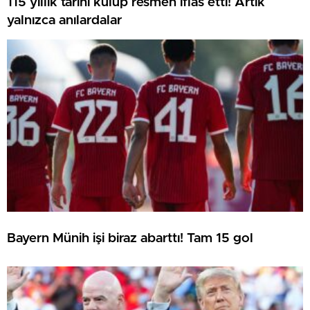
115 yıllık tarihi kulüp resmen iflas etti! Artık
yalnızca anılardalar
Bayern Münih işi biraz abarttı! Tam 15 gol