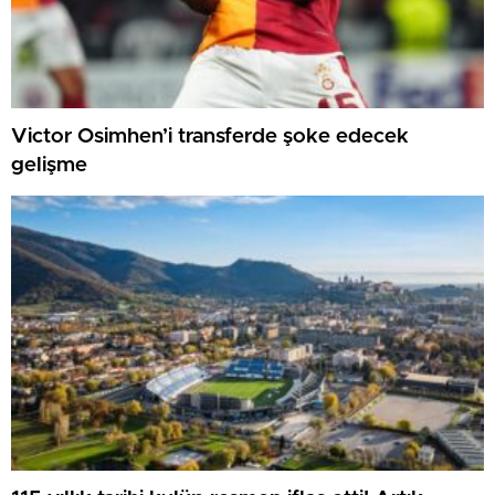
Victor Osimhen’i transferde şoke edecek
gelişme