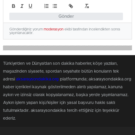
Gönder
Gönderdiğiniz yorum
moderasyon
ekibi tarafından incelendikten sonra
yayınlanacaktır.
Türkiye'den ve Dünya’dan son dakika haberler, köşe yazıları,
magazinden siyasete, spordan seyahate bütün konuların tek
adresi
aksaraysondakika.org
platformunda; aksaraysondakika.org
haber içerikleri kaynak gösterilmeden alıntı yapılamaz, kanuna
aykırı ve izinsiz olarak kopyalanamaz, başka yerde yayınlanamaz.
Aykırı işlem yapan kişi/kişiler için yasal başvuru hakkı saklı
tutulmaktadır. aksaraysondakika tercih ettiğiniz için teşekkür
ederiz.