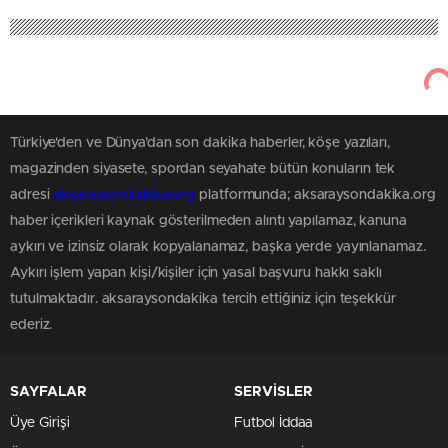
Türkiye'den ve Dünya’dan son dakika haberler, köşe yazıları,
magazinden siyasete, spordan seyahate bütün konuların tek
adresi
aksaraysondakika.org
platformunda; aksaraysondakika.org
haber içerikleri kaynak gösterilmeden alıntı yapılamaz, kanuna
aykırı ve izinsiz olarak kopyalanamaz, başka yerde yayınlanamaz.
Aykırı işlem yapan kişi/kişiler için yasal başvuru hakkı saklı
tutulmaktadır. aksaraysondakika tercih ettiğiniz için teşekkür
ederiz.
SAYFALAR
SERVİSLER
Üye Girişi
Futbol İddaa