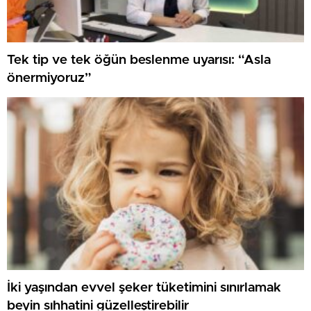
Tek tip ve tek öğün beslenme uyarısı: “Asla
önermiyoruz”
İki yaşından evvel şeker tüketimini sınırlamak
beyin sıhhatini güzelleştirebilir