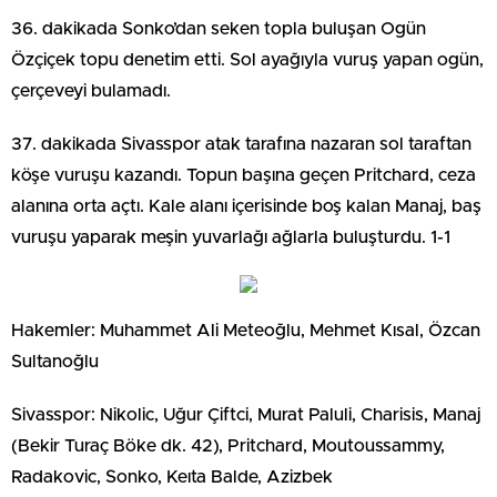
36. dakikada Sonko’dan seken topla buluşan Ogün
Özçiçek topu denetim etti. Sol ayağıyla vuruş yapan ogün,
çerçeveyi bulamadı.
37. dakikada Sivasspor atak tarafına nazaran sol taraftan
köşe vuruşu kazandı. Topun başına geçen Pritchard, ceza
alanına orta açtı. Kale alanı içerisinde boş kalan Manaj, baş
vuruşu yaparak meşin yuvarlağı ağlarla buluşturdu. 1-1
Hakemler: Muhammet Ali Meteoğlu, Mehmet Kısal, Özcan
Sultanoğlu
Sivasspor: Nikolic, Uğur Çiftci, Murat Paluli, Charisis, Manaj
(Bekir Turaç Böke dk. 42), Pritchard, Moutoussammy,
Radakovic, Sonko, Keıta Balde, Azizbek