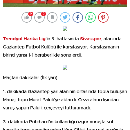
0
0
Trendyol Harika Lig
‘in 5. haftasında
Sivasspor
, alanında
Gaziantep Futbol Kulübü ile karşılaşıyor. Karşılaşmanın
birinci yarısı 1-1 beraberlikle sona erdi.
Maçtan dakikalar (İlk yarı)
1. dakikada Gaziantep yarı alanının ortasında topla buluşan
Manaj, topu Murat Paluli’ye aktardı. Ceza alanı dışından
vuruş yapan Paluli, çerçeveyi tutturamadı.
3. dakikada Pritchard’ın kullandığı özgür vuruşta sol
kanatta topu denetim eden Uğur Çiftçi, topu sol ayağıyla