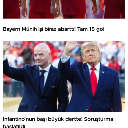
Bayern Münih işi biraz abarttı! Tam 15 gol
Infantino’nun başı büyük dertte! Soruşturma
başlatıldı