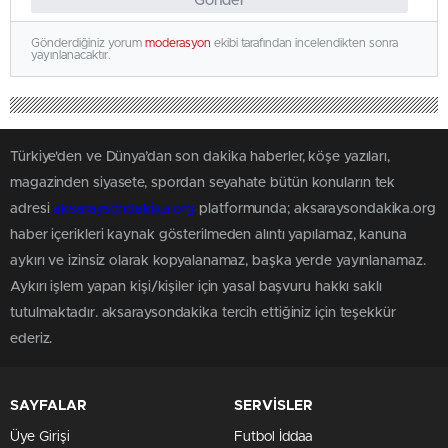
Gönder
Gönderdiğiniz yorum
moderasyon
ekibi tarafından incelendikten sonra
yayınlanacaktır.
Türkiye'den ve Dünya’dan son dakika haberler, köşe yazıları,
magazinden siyasete, spordan seyahate bütün konuların tek
adresi
aksaraysondakika.org
platformunda; aksaraysondakika.org
haber içerikleri kaynak gösterilmeden alıntı yapılamaz, kanuna
aykırı ve izinsiz olarak kopyalanamaz, başka yerde yayınlanamaz.
Aykırı işlem yapan kişi/kişiler için yasal başvuru hakkı saklı
tutulmaktadır. aksaraysondakika tercih ettiğiniz için teşekkür
ederiz.
SAYFALAR
SERVİSLER
Üye Girişi
Futbol İddaa