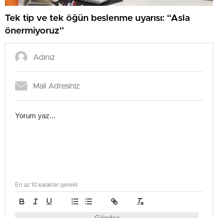
Tek tip ve tek öğün beslenme uyarısı: “Asla
önermiyoruz”
En az 10 karakter gerekli