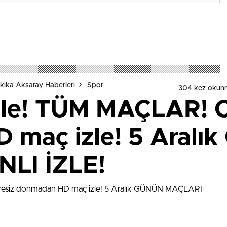
kika Aksaray Haberleri
Spor
304 kez okun
le! TÜM MAÇLAR! Can
 maç izle! 5 Aralı
LI İZLE!