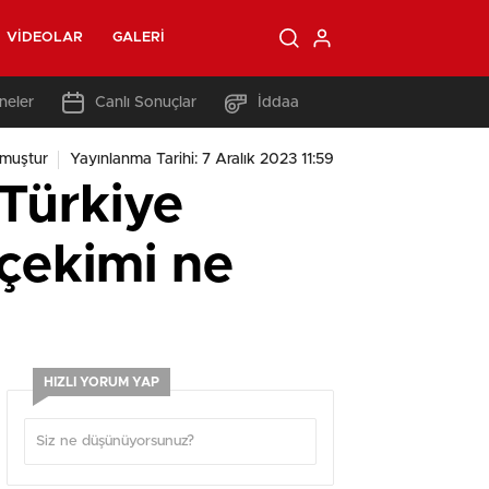
VIDEOLAR
GALERI
neler
Canlı Sonuçlar
İddaa
muştur
Yayınlanma Tarihi: 7 Aralık 2023 11:59
 Türkiye
 çekimi ne
HIZLI YORUM YAP