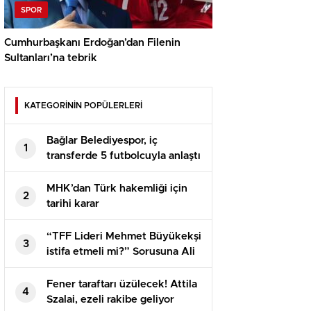
SPOR
Cumhurbaşkanı Erdoğan’dan Filenin
Sultanları’na tebrik
KATEGORİNİN POPÜLERLERİ
Bağlar Belediyespor, iç
1
transferde 5 futbolcuyla anlaştı
MHK’dan Türk hakemliği için
2
tarihi karar
“TFF Lideri Mehmet Büyükekşi
3
istifa etmeli mi?” Sorusuna Ali
Koç’tan net karşılık
Fener taraftarı üzülecek! Attila
4
Szalai, ezeli rakibe geliyor