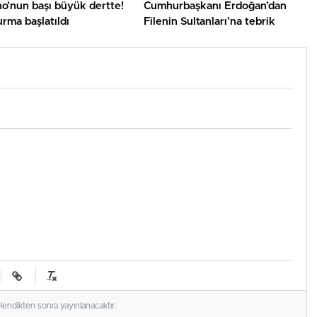
no’nun başı büyük dertte!
Cumhurbaşkanı Erdoğan’dan
rma başlatıldı
Filenin Sultanları’na tebrik
elendikten sonra yayınlanacaktır.