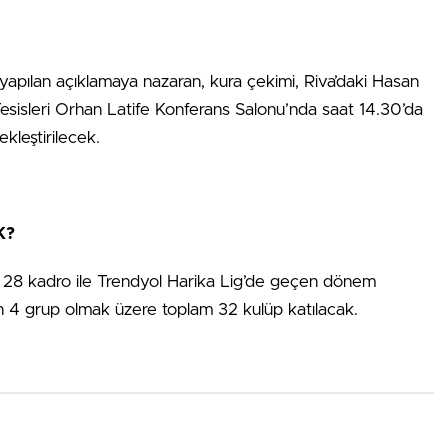
pılan açıklamaya nazaran, kura çekimi, Riva’daki Hasan
sisleri Orhan Latife Konferans Salonu’nda saat 14.30’da
ekleştirilecek.
K?
 28 kadro ile Trendyol Harika Lig’de geçen dönem
n 4 grup olmak üzere toplam 32 kulüp katılacak.