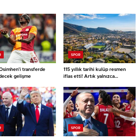
R
SPOR
Osimhen’i transferde
115 yıllık tarihi kulüp resmen
decek gelişme
iflas etti! Artık yalnızca
anılardalar
R
SPOR