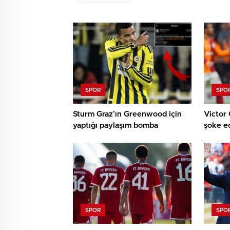
SPOR
SPO
Sturm Graz’ın Greenwood için
Victor 
yaptığı paylaşım bomba
şoke e
SPOR
SPO