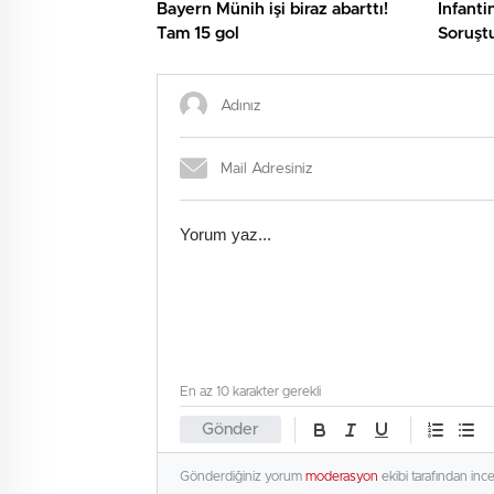
Bayern Münih işi biraz abarttı!
Infanti
Tam 15 gol
Soruştu
En az 10 karakter gerekli
Gönder
Gönderdiğiniz yorum
moderasyon
ekibi tarafından inc