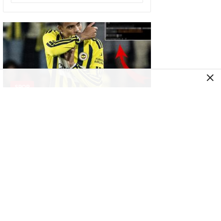
SPOR
Sturm Graz’ın Greenwood için yaptığı
paylaşım bomba
SPOR