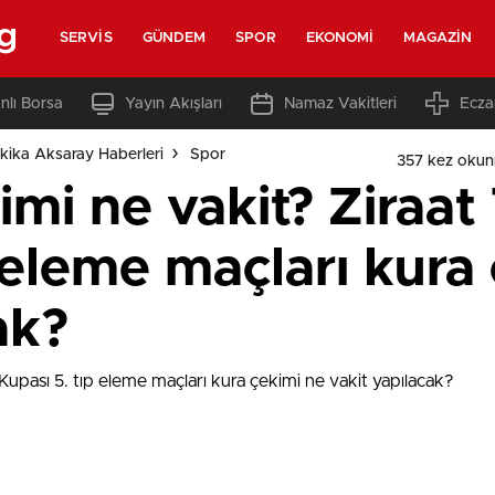
g
SERVIS
GÜNDEM
SPOR
EKONOMI
MAGAZIN
nlı Borsa
Yayın Akışları
Namaz Vakitleri
Ecza
kika Aksaray Haberleri
Spor
357 kez okun
mi ne vakit? Ziraat
 eleme maçları kura
ak?