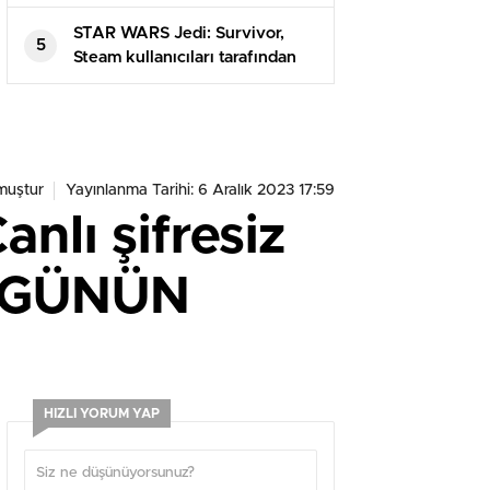
STAR WARS Jedi: Survivor,
5
Steam kullanıcıları tarafından
olumsuz incelemelere boğuldu
muştur
Yayınlanma Tarihi: 6 Aralık 2023 17:59
lı şifresiz
k GÜNÜN
HIZLI YORUM YAP