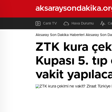
aksaraysondakika.or
Canlı TV
Hava Durumu
Ca
Aksaray Son Dakika Haberleri Aksaray Son Da
ZTK kura çeki
Kupası 5. tıp
vakit yapılac