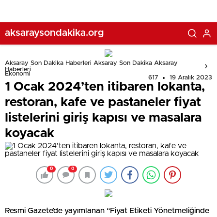
koyacak
aksaraysondakika.org
Aksaray Son Dakika Haberleri Aksaray Son Dakika Aksaray
Haberleri
Ekonomi
617
19 Aralık 2023
1 Ocak 2024’ten itibaren lokanta,
restoran, kafe ve pastaneler fiyat
listelerini giriş kapısı ve masalara
koyacak
0
0
Resmi Gazete’de yayımlanan “Fiyat Etiketi Yönetmeliğinde