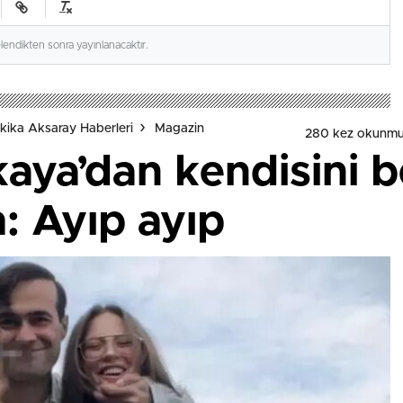
elendikten sonra yayınlanacaktır.
kika Aksaray Haberleri
Magazin
280 kez okunmu
kaya’dan kendisini 
: Ayıp ayıp