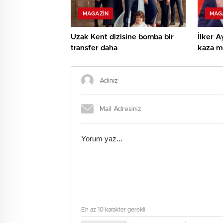
MAGAZIN
MAG
Uzak Kent dizisine bomba bir
İlker A
transfer daha
kaza mı
nasıl?
En az 10 karakter gerekli