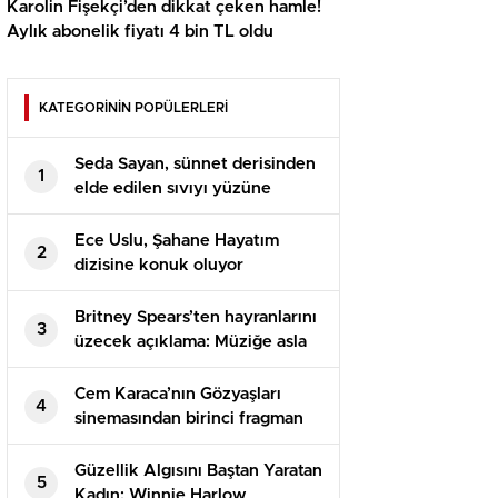
Karolin Fişekçi’den dikkat çeken hamle!
Aylık abonelik fiyatı 4 bin TL oldu
KATEGORİNİN POPÜLERLERİ
Seda Sayan, sünnet derisinden
1
elde edilen sıvıyı yüzüne
enjekte ettirdi
Ece Uslu, Şahane Hayatım
2
dizisine konuk oluyor
Britney Spears’ten hayranlarını
3
üzecek açıklama: Müziğe asla
geri dönmeyeceğim
Cem Karaca’nın Gözyaşları
4
sinemasından birinci fragman
geldi! İsmail Hacıoğlu’nun
oyunculuğuna övgü yağdı
Güzellik Algısını Baştan Yaratan
5
Kadın: Winnie Harlow