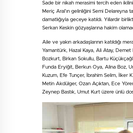
Sade bir nikah merasimi tercih eden ikilin
Meriç Aral’ın gelinliğini Semi Delareyna
damatlığıyla geceye katıldı. Yıllardır birli
Serkan Keskin gözyaşlarına hakim olamad
Aile ve yakın arkadaşlarının katıldığı m
Yamantürk, Hazal Kaya, Ali Atay, Demet E
Bozkurt, Birkan Sokullu, Bartu Küçükçağ
Funda Eryiğit, Berkun Oya, Alina Boz, U
Kuzum, Efe Tunçer, İbrahim Selim, İlker
Metin Akdülger, Ozan Açıktan, Ece Yöre
Zeynep Bastık, Umut Kurt üzere ünlü dostla