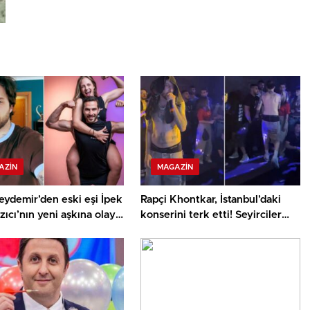
AZIN
MAGAZIN
eydemir’den eski eşi İpek
Rapçi Khontkar, İstanbul’daki
azıcı’nın yeni aşkına olay
konserini terk etti! Seyirciler
isyan etti