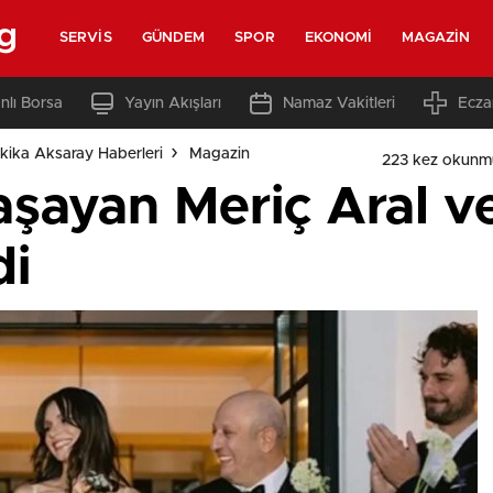
g
SERVIS
GÜNDEM
SPOR
EKONOMI
MAGAZIN
nlı Borsa
Yayın Akışları
Namaz Vakitleri
Ecza
kika Aksaray Haberleri
Magazin
223 kez okunm
yaşayan Meriç Aral 
di