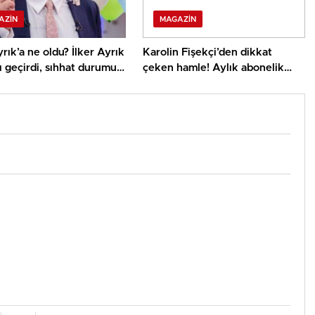
AZIN
MAGAZIN
yrık’a ne oldu? İlker Ayrık
Karolin Fişekçi’den dikkat
 geçirdi, sıhhat durumu
çeken hamle! Aylık abonelik
fiyatı 4 bin TL oldu