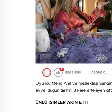
0
BEĞENDİM
ABONE OL
Oyuncu Meriç Aral ve meslektaşı Serkan Kes
evvel düğün tarihini 3 kere erteleyen çift
ÜNLÜ İSİMLER AKIN ETTİ