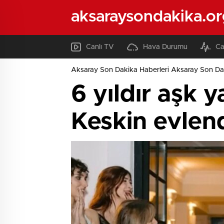
aksaraysondakika.or
Canlı TV
Hava Durumu
Ca
Aksaray Son Dakika Haberleri Aksaray Son Da
6 yıldır aşk 
Keskin evlen