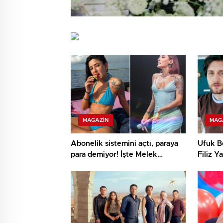
MAGAZIN
MAG
Abonelik sistemini açtı, paraya
Ufuk B
para demiyor! İşte Melek
Filiz Y
Mosso’nun aylık çıkarı
yorum