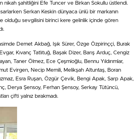
in nikah şahitliğini Efe Tuncer ve Birkan Sokullu üstlendi.
 tasarlarken Serkan Keskin dünyaca ünlü bir markanın
kte olduğu sevgilisini birinci kere gelinlik içinde gören
ı.
erasimde Demet Akbağ, Işık Sürer, Özge Özpirinççi, Burak
vgar, Kıvanç Tatlıtuğ, Başak Dizer, Barış Arduç, Cengiz
layan, Taner Ölmez, Ece Çeşmioğlu, Bennu Yıldırımlar,
mut Evirgen, Necip Memili, Melikşah Altuntaş, Boran
 Kızmaz, Esra Ruşan, Özgür Çevik, Bengi Apak, Sarp Apak,
nç, Derya Şensoy, Ferhan Şensoy, Serkay Tütüncü,
rı çifti yalnız bırakmadı.