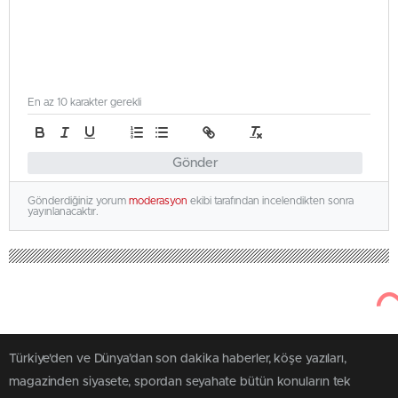
En az 10 karakter gerekli
Gönder
Gönderdiğiniz yorum
moderasyon
ekibi tarafından incelendikten sonra
yayınlanacaktır.
Türkiye'den ve Dünya’dan son dakika haberler, köşe yazıları,
magazinden siyasete, spordan seyahate bütün konuların tek