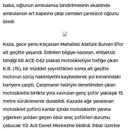
baba, oğlunun ambulansa bindirilmesinin akabinde
ambulansın art kapısına çıkıp camdan çaresizce oğlunu
izledi.
Kaza, gece yarısı Kılıçaslan Mahallesi Atatürk Bulvarı Efor
alt geçitte yaşandı. Edinilen bilgiye nazaran, ehliyetsiz
bindiği 68 ACE 042 plakalı motosikletiyle trafiğe çıkan
K.B. (15), bir müddet seyrettikten sonra alt geçitte
motorun sürüş hakimiyetini kaybederek yol kenarındaki
bariyere çarptı. Çarpmanın tesiriyle denetimden çıkan
motosikletle birlikte yola savrulan genç şoför yaklaşık 15
metre sürüklenerek durabildi. Kazada ağır yaralanan
motosiklet şoförü kanlar içinde motosikletin yanına
yığılırken yoldan geçen öbür araç şoförleri durumu
çabucak 112 Acil Davet Merkezine bildirdi. İhbar üzerine