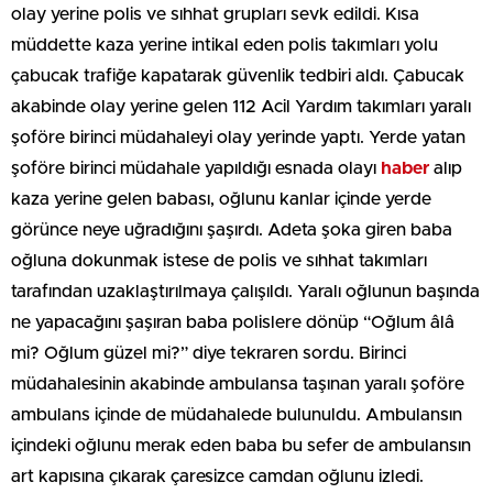
olay yerine polis ve sıhhat grupları sevk edildi. Kısa
müddette kaza yerine intikal eden polis takımları yolu
çabucak trafiğe kapatarak güvenlik tedbiri aldı. Çabucak
akabinde olay yerine gelen 112 Acil Yardım takımları yaralı
şoföre birinci müdahaleyi olay yerinde yaptı. Yerde yatan
şoföre birinci müdahale yapıldığı esnada olayı
haber
alıp
kaza yerine gelen babası, oğlunu kanlar içinde yerde
görünce neye uğradığını şaşırdı. Adeta şoka giren baba
oğluna dokunmak istese de polis ve sıhhat takımları
tarafından uzaklaştırılmaya çalışıldı. Yaralı oğlunun başında
ne yapacağını şaşıran baba polislere dönüp “Oğlum âlâ
mi? Oğlum güzel mi?” diye tekraren sordu. Birinci
müdahalesinin akabinde ambulansa taşınan yaralı şoföre
ambulans içinde de müdahalede bulunuldu. Ambulansın
içindeki oğlunu merak eden baba bu sefer de ambulansın
art kapısına çıkarak çaresizce camdan oğlunu izledi.