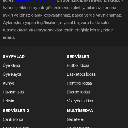
adresi
aksaraysondakika.org
platformunda; aksaraysondakika.org
haber içerikleri kaynak gösterilmeden alıntı yapılamaz, kanuna
aykırı ve izinsiz olarak kopyalanamaz, başka yerde yayınlanamaz.
Aykırı işlem yapan kişi/kişiler için yasal başvuru hakkı saklı
tutulmaktadır. aksaraysondakika tercih ettiğiniz için teşekkür
ederiz.
SAYFALAR
SERVİSLER
Üye Girişi
Futbol İddaa
Üye Kaydı
Basketbol İddaa
Künye
Hentbol İddaa
Hakkımızda
Bilardo İddaa
İletişim
Voleybol İddaa
SERVİSLER 2
MULTİMEDYA
Canlı Borsa
Gazeteler