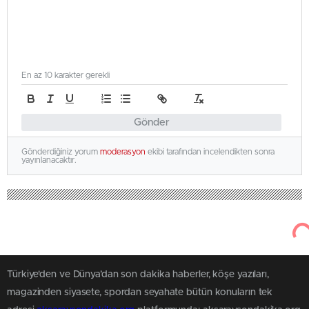
En az 10 karakter gerekli
Gönder
Gönderdiğiniz yorum
moderasyon
ekibi tarafından incelendikten sonra
yayınlanacaktır.
Türkiye'den ve Dünya’dan son dakika haberler, köşe yazıları,
magazinden siyasete, spordan seyahate bütün konuların tek