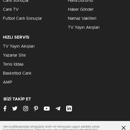
Canlı Sonuçlar
Hava Durumu
Canlı TV
Haber Gönder
Futbol Canlı Sonuçlar
Namaz Vakitleri
TV Yayın Akışları
HIZLI SERVİS
TV Yayın Akışları
Yazarlar Site
Tenis İddaa
Basketbol Canlı
AMP
BİZİ TAKİP ET
Veri politikasındaki amaçlarla sınırlı ve mevzuata uygun şekilde çerez
aksaraysondakika.org
konumlandırmaktayız. Detaylar için
veri politikamızı
inceleyebilirsiniz.