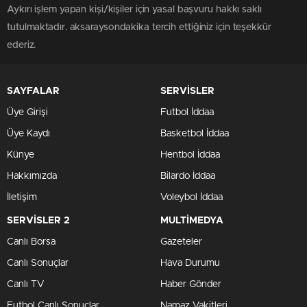
Aykırı işlem yapan kişi/kişiler için yasal başvuru hakkı saklı
tutulmaktadır. aksaraysondakika tercih ettiğiniz için teşekkür
ederiz.
SAYFALAR
SERVİSLER
Üye Girişi
Futbol İddaa
Üye Kaydı
Basketbol İddaa
Künye
Hentbol İddaa
Hakkımızda
Bilardo İddaa
İletişim
Voleybol İddaa
SERVİSLER 2
MULTİMEDYA
Canlı Borsa
Gazeteler
Canlı Sonuçlar
Hava Durumu
Canlı TV
Haber Gönder
Futbol Canlı Sonuçlar
Namaz Vakitleri