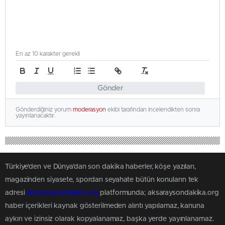
En az 10 karakter gerekli
Gönder
Gönderdiğiniz yorum
moderasyon
ekibi tarafından incelendikten sonra
yayınlanacaktır.
Türkiye'den ve Dünya’dan son dakika haberler, köşe yazıları,
magazinden siyasete, spordan seyahate bütün konuların tek
adresi
aksaraysondakika.org
platformunda; aksaraysondakika.org
haber içerikleri kaynak gösterilmeden alıntı yapılamaz, kanuna
aykırı ve izinsiz olarak kopyalanamaz, başka yerde yayınlanamaz.