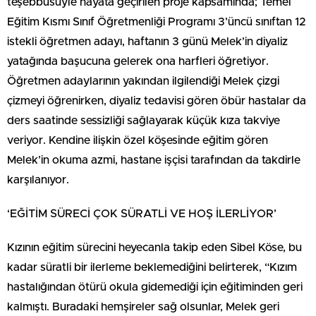
teşebbüsüyle hayata geçirilen proje kapsamında; Temel
Eğitim Kısmı Sınıf Öğretmenliği Programı 3’üncü sınıftan 12
istekli öğretmen adayı, haftanın 3 günü Melek’in diyaliz
yatağında başucuna gelerek ona harfleri öğretiyor.
Öğretmen adaylarının yakından ilgilendiği Melek çizgi
çizmeyi öğrenirken, diyaliz tedavisi gören öbür hastalar da
ders saatinde sessizliği sağlayarak küçük kıza takviye
veriyor. Kendine ilişkin özel köşesinde eğitim gören
Melek’in okuma azmi, hastane işçisi tarafından da takdirle
karşılanıyor.
‘EĞİTİM SÜRECİ ÇOK SÜRATLİ VE HOŞ İLERLİYOR’
Kızının eğitim sürecini heyecanla takip eden Sibel Köse, bu
kadar süratli bir ilerleme beklemediğini belirterek, “Kızım
hastalığından ötürü okula gidemediği için eğitiminden geri
kalmıştı. Buradaki hemşireler sağ olsunlar, Melek geri