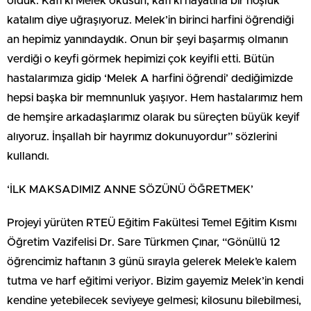
olduk. Kâfi ki Melek okusun, kâfi ki hayatına bir hoşluk
katalım diye uğraşıyoruz. Melek’in birinci harfini öğrendiği
an hepimiz yanındaydık. Onun bir şeyi başarmış olmanın
verdiği o keyfi görmek hepimizi çok keyifli etti. Bütün
hastalarımıza gidip ‘Melek A harfini öğrendi’ dediğimizde
hepsi başka bir memnunluk yaşıyor. Hem hastalarımız hem
de hemşire arkadaşlarımız olarak bu süreçten büyük keyif
alıyoruz. İnşallah bir hayrımız dokunuyordur” sözlerini
kullandı.
‘İLK MAKSADIMIZ ANNE SÖZÜNÜ ÖĞRETMEK’
Projeyi yürüten RTEÜ Eğitim Fakültesi Temel Eğitim Kısmı
Öğretim Vazifelisi Dr. Sare Türkmen Çınar, “Gönüllü 12
öğrencimiz haftanın 3 günü sırayla gelerek Melek’e kalem
tutma ve harf eğitimi veriyor. Bizim gayemiz Melek’in kendi
kendine yetebilecek seviyeye gelmesi; kilosunu bilebilmesi,