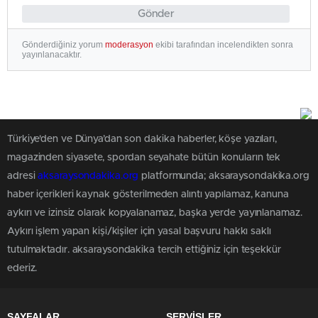
Gönder
Gönderdiğiniz yorum
moderasyon
ekibi tarafından incelendikten sonra
yayınlanacaktır.
Türkiye'den ve Dünya’dan son dakika haberler, köşe yazıları,
magazinden siyasete, spordan seyahate bütün konuların tek
adresi
aksaraysondakika.org
platformunda; aksaraysondakika.org
haber içerikleri kaynak gösterilmeden alıntı yapılamaz, kanuna
aykırı ve izinsiz olarak kopyalanamaz, başka yerde yayınlanamaz.
Aykırı işlem yapan kişi/kişiler için yasal başvuru hakkı saklı
tutulmaktadır. aksaraysondakika tercih ettiğiniz için teşekkür
ederiz.
SAYFALAR
SERVİSLER