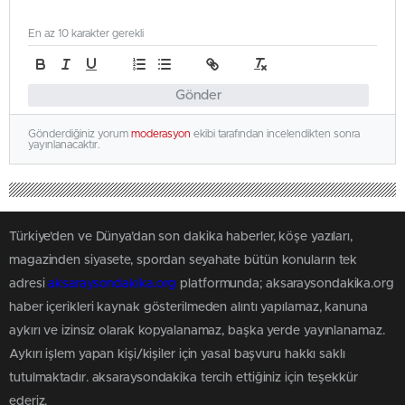
En az 10 karakter gerekli
Gönder
Gönderdiğiniz yorum
moderasyon
ekibi tarafından incelendikten sonra
yayınlanacaktır.
Türkiye'den ve Dünya’dan son dakika haberler, köşe yazıları,
magazinden siyasete, spordan seyahate bütün konuların tek
adresi
aksaraysondakika.org
platformunda; aksaraysondakika.org
haber içerikleri kaynak gösterilmeden alıntı yapılamaz, kanuna
aykırı ve izinsiz olarak kopyalanamaz, başka yerde yayınlanamaz.
Aykırı işlem yapan kişi/kişiler için yasal başvuru hakkı saklı
tutulmaktadır. aksaraysondakika tercih ettiğiniz için teşekkür
ederiz.