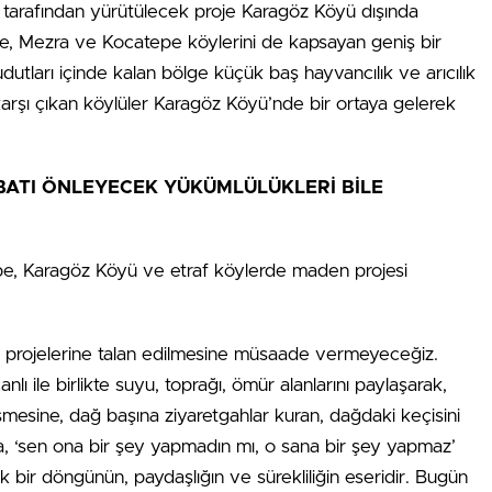
ik tarafından yürütülecek proje Karagöz Köyü dışında
, Mezra ve Kocatepe köylerini de kapsayan geniş bir
dutları içinde kalan bölge küçük baş hayvancılık ve arıcılık
arşı çıkan köylüler Karagöz Köyü’nde bir ortaya gelerek
İBATI ÖNLEYECEK YÜKÜMLÜLÜKLERİ BİLE
pe, Karagöz Köyü ve etraf köylerde maden projesi
n projelerine talan edilmesine müsaade vermeyeceğiz.
nlı ile birlikte suyu, toprağı, ömür alanlarını paylaşarak,
şmesine, dağ başına ziyaretgahlar kuran, dağdaki keçisini
ya, ‘sen ona bir şey yapmadın mı, o sana bir şey yapmaz’
ık bir döngünün, paydaşlığın ve sürekliliğin eseridir. Bugün