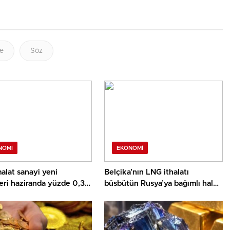
je
Söz
NOMI
EKONOMI
alat sanayi yeni
Belçika’nın LNG ithalatı
leri haziranda yüzde 0,3
büsbütün Rusya’ya bağımlı hale
geldi