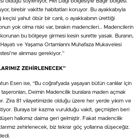
sı olduğu söyleniyor, Hel Dağı bölgesiyle Bağır bölgesi.
yor, birebir vakitte habitatları koruyor. Bu ayakkabıyla
 keçisi yahut öbür bir canlı, o ayakkabının ürettiği
nun yok olma riski var, bırakın madencileri… Madencilerin
korunan bu bölgeye girmesi kesin surette yasak. Buranın,
n Hayatı ve Yaşama Ortamlarını Muhafaza Mukavelesi
stesi’ne alınması gerekiyor.”
LARIMIZ ZEHİRLENECEK”
un Esen ise, “Bu coğrafyada yaşayan bütün canlılar için
, taşeronları, Deimin Madencilik buralara maden açmak
iyor. Zira 81 vilayetimizde olduğu üzere her yerde yıkım ve
istiyor. Buraya bir kazma vurulduğu vakit, geçmişten beri
düşen halkımız daima geri gelmiştir. Fakat madencilik
aklarımız zehirlenecek, biz tekrar göç yollarına düşeceğiz.
dedi.