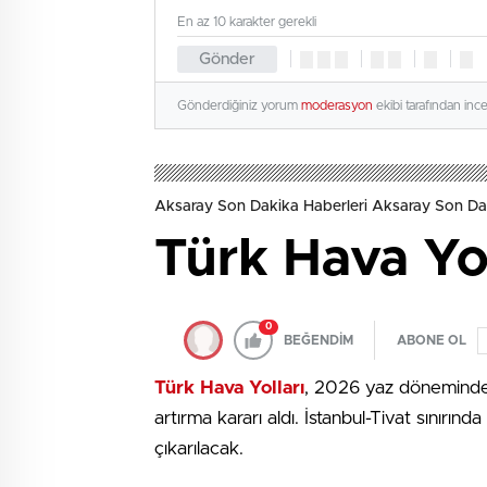
En az 10 karakter gerekli
Gönder
Gönderdiğiniz yorum
moderasyon
ekibi tarafından inc
Aksaray Son Dakika Haberleri Aksaray Son Da
Türk Hava Yoll
0
BEĞENDİM
ABONE OL
Türk Hava Yolları
, 2026 yaz döneminde K
artırma kararı aldı. İstanbul-Tivat sınırınd
çıkarılacak.