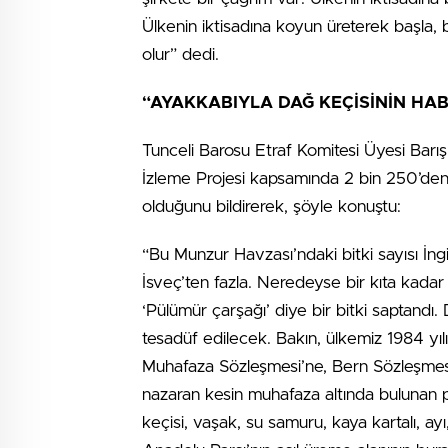
Ülkenin iktisadına koyun üreterek başla, b
olur” dedi.
“AYAKKABIYLA DAĞ KEÇİSİNİN HAB
Tunceli Barosu Etraf Komitesi Üyesi Barış 
İzleme Projesi kapsamında 2 bin 250’den f
olduğunu bildirerek, şöyle konuştu:
“Bu Munzur Havzası’ndaki bitki sayısı İngil
İsveç’ten fazla. Neredeyse bir kıta kadar
‘Pülümür çarşağı’ diye bir bitki saptandı.
tesadüf edilecek. Bakın, ülkemiz 1984 y
Muhafaza Sözleşmesi’ne, Bern Sözleşmesi’n
nazaran kesin muhafaza altında bulunan p
keçisi, vaşak, su samuru, kaya kartalı, ay