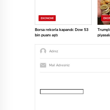
EKONOMI
EKO
Borsa rekorla kapandı: Dow 53
Trump’ı
bin puanı aştı
piyasal