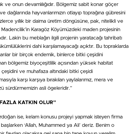
ık ve onun devamlılığıdır. Bölgemiz sabit konar göçer
 ve dağlarında hayvanlarımızın otlayıp toprağına gübresini
üzlerce yıllık bir daima üretim döngüsüne, pak, nitelikli ve
in Madencilik’in Karagöz Köyümüzdeki maden projesinin
dır. Lakin bu meblağın ilgili projenin yaratacağı tahribatı
ükümlülüklerini dahi karşılamayacağı açıktır. Bu topraklarda
arılar bir birçok endemik, binlerce bitki çeşidini
n bölgemiz biyoçeşitlilik açısından yüksek habitat
 çeşidini ve muhafaza altındaki bitki çeşidi
sıyla karşı karşıya bırakılan yaylalarımız, mera ve
 sürdürmemizin asli ögeleridir.”
 FAZLA KATKIN OLUR”
 Erdoğan ise, kelam konusu projeyi yapmak isteyen firma
işe başlarken ‘Allah, Muhammed ya Ali’ deriz. Benim o
a bir faydan olacaksa gel sana bin tane koyun verelim.