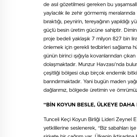
de asıl gözetilmesi gereken bu yaşamsall
yaylacılık ile zehir görmemiş meralarında
bıraktığı, peynirin, tereyağının yapıldığı y
güçlü besin üretim gücüne sahiptir. Dim
proje bedeli yaklaşık 7 milyon 827 bin lira
önlemek için gerekli tedbirleri sağlama h
günün birinci ışığıyla kovanlarından çıkan 
dolaşmaktadır. Munzur Havzası’nda buluna
çeşitliği bölgesi olup birçok endemik bitki
barındırmaktadır. Yani bugün maden yağma
dağlarımız, bölgede üretimin ve ömrümüzü
“BİN KOYUN BESLE, ÜLKEYE DAHA
Tunceli Keçi Koyun Birliği Lideri Zeynel
yetkililerine seslenerek, “Biz sabahları 
şirkete bir çağrım var. Ülkenin iktisadın