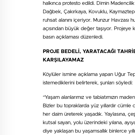
halkınca protesto edildi. Dimin Madencil
Dağbek, Çakırkaya, Kovuklu, Kaymaztepe
ruhsat alanını içeriyor. Munzur Havzası hu
açısından büyük değer taşıyor. Projeye k
basın açıklaması düzenledi.
PROJE BEDELİ, YARATACAĞI TAHR
KARŞILAYAMAZ
Köylüler ismine açıklama yapan Uğur Te
istemediklerini belirterek, şunları söyledi:
“Yaşam alanlarımız ve tabiatımızın made
Bizler bu topraklarda yüz yıllardır cümle ca
her daim üreterek yaşadık. Yaylasına, çe
kutsal sayan, yolu üzerindeki yılana, ayı
diye yaklaşan bu yaşamsallık binlerce yıll