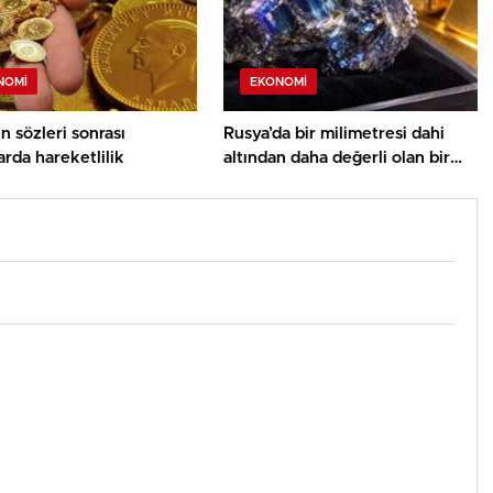
NOMI
EKONOMI
n sözleri sonrası
Rusya’da bir milimetresi dahi
arda hareketlilik
altından daha değerli olan bir
mineral keşfedildi