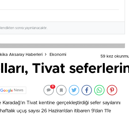
elendikten sonra yayınlanacaktır.
kika Aksaray Haberleri
Ekonomi
59 kez okunmu
arı, Tivat seferlerin
0
News
aradağ’ın Tivat kentine gerçekleştirdiği sefer sayılarını
a haftalık uçuş sayısı 26 Haziran’dan itibaren 9’dan 11’e