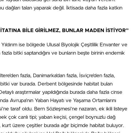
u dağları talan yaparak değil. İktisada daha fazla katkın
İTATINA BİLE GİRİLMEZ, BUNLAR MADEN İSTİYOR”
Yıldırım ise bölgede Ulusal Biyolojik Çeşitlilik Envanter ve
azla bitki saptandığını ve bunların beşte birinin endemik
tere’den fazla, Danimarka’dan fazla, İsviçre’den fazla,
 bitki var burada. Derbent bölgesinde habitat bulan
 Detaylı araştırmalar yapıldığında burada daha fazla cinse
ılında Avrupa’nın Yaban Hayatı ve Yaşama Ortamlarını
e taraf oldu. Bern Sözleşmesi’ne nazaran, ek ikili listeye
ek çok canlı tipi; yaban keçisi, çengel boynuzlu dağ
ı, kurt üzere çeşitler burada ağır biçimde habitat buluyor.