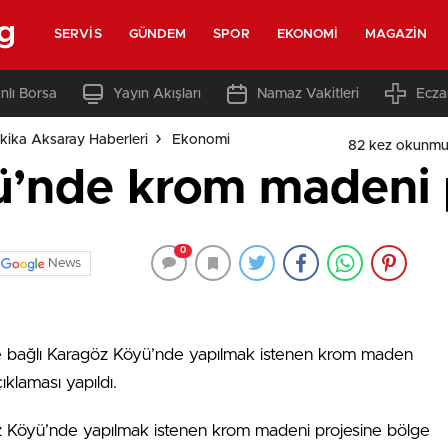
g
SERVIS
GÜNDEM
SPOR
EKONOMI
MAGAZIN
nlı Borsa
Yayın Akışları
Namaz Vakitleri
Ecza
kika Aksaray Haberleri
Ekonomi
82 kez okunmu
’nde krom madeni 
0
News
ne bağlı Karagöz Köyü’nde yapılmak istenen krom maden
ıklaması yapıldı.
göz Köyü’nde yapılmak istenen krom madeni projesine bölge