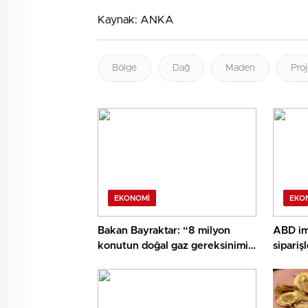
Kaynak: ANKA
Bölge
Dağ
Maden
Pro
EKONOMI
EKO
Bakan Bayraktar: “8 milyon
ABD im
konutun doğal gaz gereksinimi
sipariş
Sakarya Gaz Alanımızdan
azaldı
sağlanacak”