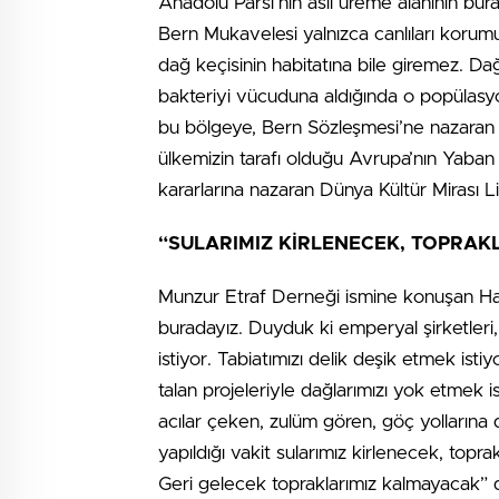
Anadolu Parsı’nın asıl üreme alanının bura
Bern Mukavelesi yalnızca canlıları korumu
dağ keçisinin habitatına bile giremez. Dağ
bakteriyi vücuduna aldığında o popülasyo
bu bölgeye, Bern Sözleşmesi’ne nazaran 
ülkemizin tarafı olduğu Avrupa’nın Yaba
kararlarına nazaran Dünya Kültür Mirası Li
“SULARIMIZ KİRLENECEK, TOPRAK
Munzur Etraf Derneği ismine konuşan Hat
buradayız. Duyduk ki emperyal şirketleri
istiyor. Tabiatımızı delik deşik etmek ist
talan projeleriyle dağlarımızı yok etmek 
acılar çeken, zulüm gören, göç yollarına 
yapıldığı vakit sularımız kirlenecek, topr
Geri gelecek topraklarımız kalmayacak” 