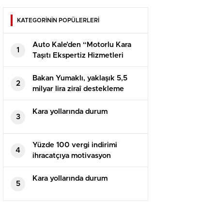
KATEGORİNİN POPÜLERLERİ
Auto Kale’den “Motorlu Kara
1
Taşıtı Ekspertiz Hizmetleri
Hakkında Yönetmelik Taslağı”
değerlendirmesi
Bakan Yumaklı, yaklaşık 5,5
2
milyar lira ziraî destekleme
ödemesinin bugün yapılacağını
bildirdi
Kara yollarında durum
3
Yüzde 100 vergi indirimi
4
ihracatçıya motivasyon
Kara yollarında durum
5