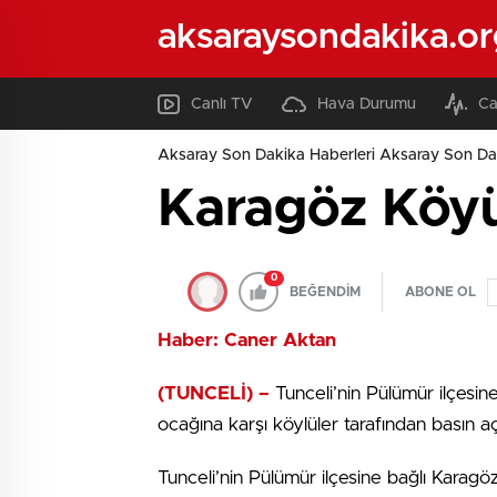
aksaraysondakika.or
Canlı TV
Hava Durumu
Ca
Aksaray Son Dakika Haberleri Aksaray Son Da
Karagöz Köyü
0
BEĞENDİM
ABONE OL
Haber: Caner Aktan
(TUNCELİ) –
Tunceli’nin Pülümür ilçesi
ocağına karşı köylüler tarafından basın aç
Tunceli’nin Pülümür ilçesine bağlı Kara