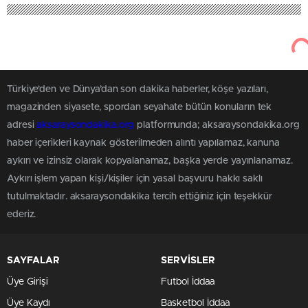
Türkiye'den ve Dünya’dan son dakika haberler, köşe yazıları,
magazinden siyasete, spordan seyahate bütün konuların tek
adresi
aksaraysondakika.org
platformunda; aksaraysondakika.org
haber içerikleri kaynak gösterilmeden alıntı yapılamaz, kanuna
aykırı ve izinsiz olarak kopyalanamaz, başka yerde yayınlanamaz.
Aykırı işlem yapan kişi/kişiler için yasal başvuru hakkı saklı
tutulmaktadır. aksaraysondakika tercih ettiğiniz için teşekkür
ederiz.
SAYFALAR
SERVİSLER
Üye Girişi
Futbol İddaa
Üye Kaydı
Basketbol İddaa