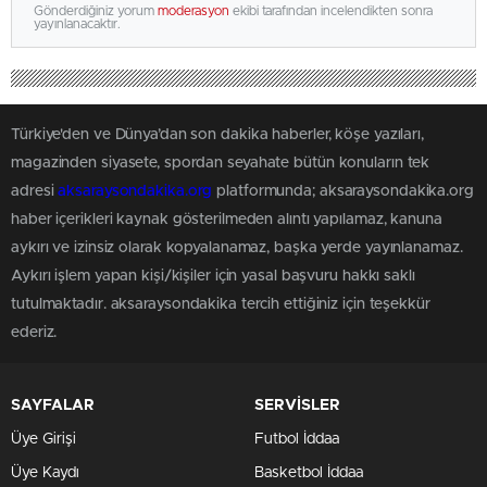
Gönderdiğiniz yorum
moderasyon
ekibi tarafından incelendikten sonra
yayınlanacaktır.
Türkiye'den ve Dünya’dan son dakika haberler, köşe yazıları,
magazinden siyasete, spordan seyahate bütün konuların tek
adresi
aksaraysondakika.org
platformunda; aksaraysondakika.org
haber içerikleri kaynak gösterilmeden alıntı yapılamaz, kanuna
aykırı ve izinsiz olarak kopyalanamaz, başka yerde yayınlanamaz.
Aykırı işlem yapan kişi/kişiler için yasal başvuru hakkı saklı
tutulmaktadır. aksaraysondakika tercih ettiğiniz için teşekkür
ederiz.
SAYFALAR
SERVİSLER
Üye Girişi
Futbol İddaa
Üye Kaydı
Basketbol İddaa