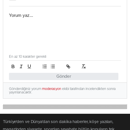
En az 10 karakter gerekli
Gönder
Gönderdiğiniz yorum
moderasyon
ekibi tarafından incelendikten sonra
yayınlanacaktır.
Türkiye'den ve Dünya’dan son dakika haberler, köşe yazıları,
magazinden siyasete, spordan seyahate bütün konuların tek