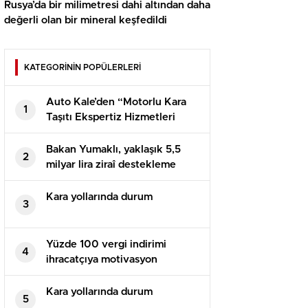
Rusya’da bir milimetresi dahi altından daha
değerli olan bir mineral keşfedildi
KATEGORİNİN POPÜLERLERİ
Auto Kale’den “Motorlu Kara
1
Taşıtı Ekspertiz Hizmetleri
Hakkında Yönetmelik Taslağı”
değerlendirmesi
Bakan Yumaklı, yaklaşık 5,5
2
milyar lira ziraî destekleme
ödemesinin bugün yapılacağını
bildirdi
Kara yollarında durum
3
Yüzde 100 vergi indirimi
4
ihracatçıya motivasyon
Kara yollarında durum
5