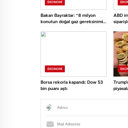
EKONOMI
EKO
Bakan Bayraktar: “8 milyon
ABD im
konutun doğal gaz gereksinimi
sipariş
Sakarya Gaz Alanımızdan
azaldı
sağlanacak”
EKONOMI
EKO
Borsa rekorla kapandı: Dow 53
Trump’ı
bin puanı aştı
piyasal