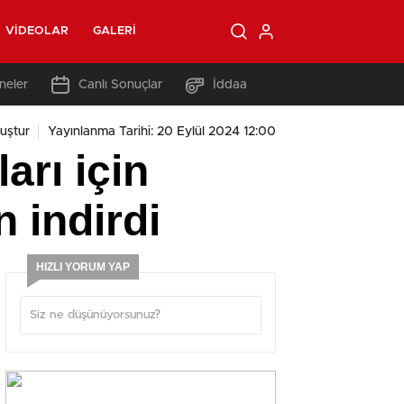
VIDEOLAR
GALERI
neler
Canlı Sonuçlar
İddaa
uştur
Yayınlanma Tarihi: 20 Eylül 2024 12:00
arı için
 indirdi
HIZLI YORUM YAP