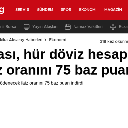
g
SERVIS
GÜNDEM
SPOR
EKONOMI
MAGAZIN
nlı Borsa
Yayın Akışları
Namaz Vakitleri
Ecza
kika Aksaray Haberleri
Ekonomi
318 kez okunm
ı, hür döviz hesapl
 oranını 75 baz puan