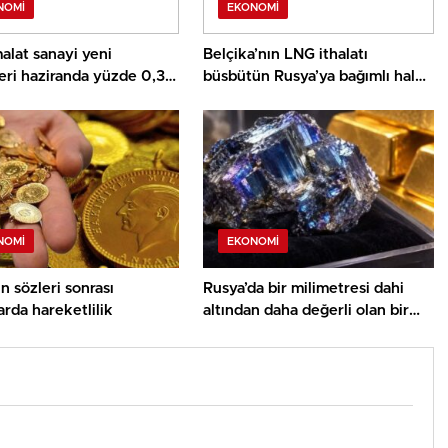
NOMI
EKONOMI
alat sanayi yeni
Belçika’nın LNG ithalatı
leri haziranda yüzde 0,3
büsbütün Rusya’ya bağımlı hale
geldi
NOMI
EKONOMI
n sözleri sonrası
Rusya’da bir milimetresi dahi
arda hareketlilik
altından daha değerli olan bir
mineral keşfedildi