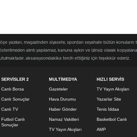
köşe yazıları, magazinden siyasete, spordan seyahate bütün konuların 
sterilmeden alıntı yapılamaz, kanuna aykırı ve izinsiz olarak kopyala
tutulmaktadır. aksaraysondakika tercih ettiğiniz için teşekkür ederiz.
SERVİSLER 2
MULTİMEDYA
HIZLI SERVİS
Canlı Borsa
Gazeteler
TV Yayın Akışları
Canlı Sonuçlar
Hava Durumu
Yazarlar Site
Canlı TV
Haber Gönder
Tenis İddaa
Futbol Canlı
Namaz Vakitleri
Basketbol Canlı
Sonuçlar
TV Yayın Akışları
AMP