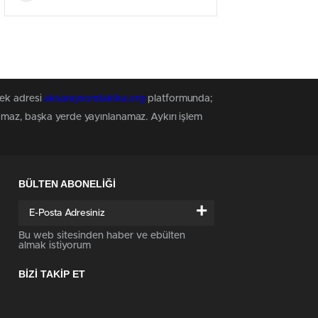
tek adresi
aksaraysondakika.org
platformunda;
namaz, başka yerde yayınlanamaz. Aykırı işlem
BÜLTEN ABONELİĞİ
+
Bu web sitesinden haber ve ebülten
almak istiyorum
BİZİ TAKİP ET